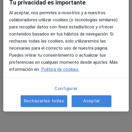
Tu privacidad es importante
Al aceptar, nos permites a nosotros y a nuestros
colaboradores utilizar cookies (o tecnologías similares)
4.6 y 4.8 de valoración media en Google Play y Apple
para recopilar datos con fines estadísiticos y ofrecer
Centro Médico Dental Vitam
Store
contenidos basados en tus hábitos de navegación. Si
·
Ver más
Enfermero, Fisioterapeuta, Ginecólogo
rechazas todas las cookies, solo utilizaremos las
590 opiniones
necesarias para el correcto uso de nuestra página.
Av. Miguel de Cervantes 89, Tarancon
•
Mapa
Puedes retirar tu consentimiento o actualizar tus
Centro Médico Dental Vitam
preferencias en cualquier momento desde ajustes. Más
información en
Política de cookies.
Primera visita Odontología
Servicio gratuito
Mostrar más servicios
Ningún profesional de este centro tiene citas disponibles
Configurar
Mostrar perfil
Rechazarlas todas
Aceptar