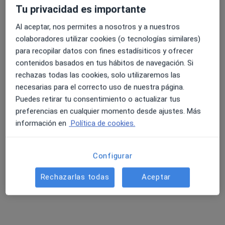
Tu privacidad es importante
Al aceptar, nos permites a nosotros y a nuestros
4.6 y 4.8 de valoración media en Google Play y Apple
colaboradores utilizar cookies (o tecnologías similares)
Dr. Ramon Arasa
Store
para recopilar datos con fines estadísiticos y ofrecer
·
Ver
contenidos basados en tus hábitos de navegación. Si
Médico general, Especialista en medicina del deporte
más
rechazas todas las cookies, solo utilizaremos las
4 opiniones
necesarias para el correcto uso de nuestra página.
Puedes retirar tu consentimiento o actualizar tus
Dirección
Online
preferencias en cualquier momento desde ajustes. Más
información en
Política de cookies.
Carrer Juli Garreta 9, Girona
•
Mapa
Consulta presencial - Dr. Ramon Arasa
Configurar
Visita Medicina del Deporte
95 €
Rechazarlas todas
Aceptar
Este especialista no ofrece reserva de cita online en esta dirección.
Pedir una cita