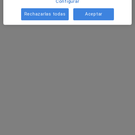
Configurar
Primera visita Odontología
60 €
Este especialista no ofrece reserva de cita online en esta dirección.
Rechazarlas todas
Aceptar
Pedir una cita
Dra. Natalia Falcó Rodrigo
·
Ver más
Dentista
98 opiniones
Carrer de les Escoles Pies, 23, Barcelona
•
Mapa
Clínica Falcó