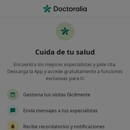
Men
Infección Lingual • Barcelona, Barcelona
Filtros
• 1
Seguro
Mapa
Especialistas en Infección lingual en
Cuida de tu salud
Barcelona
Así organizamos los resultados
Encuentra los mejores especialistas y pide cita.
Descarga la App y accede gratuitamente a funciones
exclusivas para ti:
¿Qué especialidad estás buscando?
Dentista
Cirujano oral y maxilofacial
Dent
Gestiona tus visitas fácilmente
Envía mensajes a tus especialistas
Recibe recordatorios y notificaciones