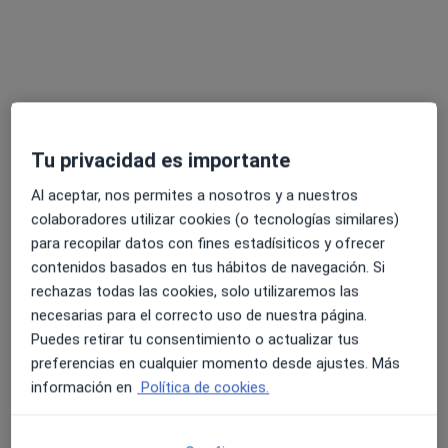
Coaching personal
120 €
Este especialista no ofrece reserva de cita online en esta dirección.
Pedir una cita
Tu privacidad es importante
Al aceptar, nos permites a nosotros y a nuestros
colaboradores utilizar cookies (o tecnologías similares)
para recopilar datos con fines estadísiticos y ofrecer
contenidos basados en tus hábitos de navegación. Si
rechazas todas las cookies, solo utilizaremos las
necesarias para el correcto uso de nuestra página.
Dr. César Martínez Robleda
Puedes retirar tu consentimiento o actualizar tus
·
Ver más
Dentista
preferencias en cualquier momento desde ajustes. Más
123 opiniones
información en
Política de cookies.
Carrer de les Escoles Pies, 23, Barcelona
•
Mapa
Clínica Falcó