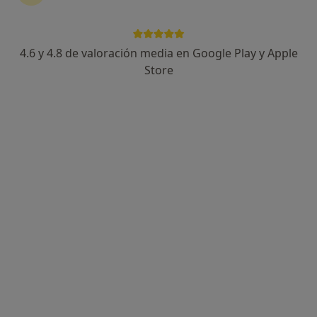
4.6 y 4.8 de valoración media en Google Play y Apple
Store
Opción de pago online
Dr. Xavier Franco Edo
·
Ver más
Dentista
51 opiniones
(Implantes Dentales y Ortodoncia) Sant Antoni Maria Claret 223 - 225, 2º - 3º , Barcelona
•
Mapa
Centre de Salut Dental Edo
Primera consulta
80 €
Este especialista no ofrece reserva de cita online en esta dirección.
Pedir una cita