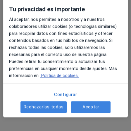
Tu privacidad es importante
Al aceptar, nos permites a nosotros y a nuestros
4.6 y 4.8 de valoración media en Google Play y Apple
colaboradores utilizar cookies (o tecnologías similares)
Dr. Miguel López Morales
Store
para recopilar datos con fines estadísiticos y ofrecer
·
Ver más
Traumatólogo
contenidos basados en tus hábitos de navegación. Si
55 opiniones
rechazas todas las cookies, solo utilizaremos las
necesarias para el correcto uso de nuestra página.
Dirección 1
Dirección 2
Puedes retirar tu consentimiento o actualizar tus
preferencias en cualquier momento desde ajustes. Más
Calle San Leonardo 6, Albox
•
Mapa
información en
Política de cookies.
Centro Médico López y Muñoz
Primera visita Traumatología
Precio sin especificar
Configurar
Este especialista no ofrece reserva de cita online en esta dirección.
Rechazarlas todas
Aceptar
Pedir una cita