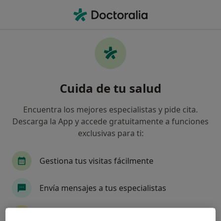
Men
Juanetes Hallux Valgus • Albox, Almería
Filtros
• 1
Seguro
Mapa
Especialistas en Juanetes (Hallux valgus) en
Cuida de tu salud
Albox
Así organizamos los resultados
Encuentra los mejores especialistas y pide cita.
Descarga la App y accede gratuitamente a funciones
exclusivas para ti:
¿Qué especialidad estás buscando?
Traumatólogo
Dentista
Gestiona tus visitas fácilmente
Envía mensajes a tus especialistas
Recibe recordatorios y notificaciones