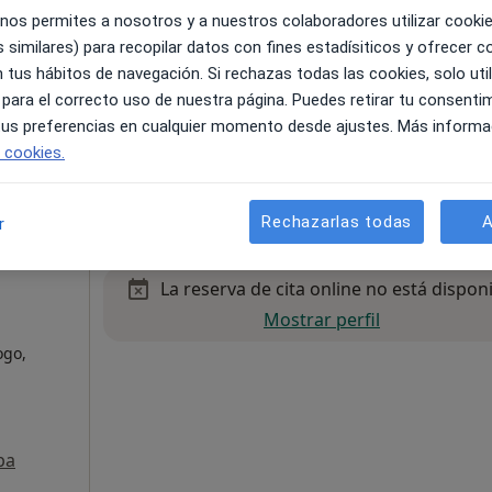
 nos permites a nosotros y a nuestros colaboradores utilizar cooki
 similares) para recopilar datos con fines estadísiticos y ofrecer 
 tus hábitos de navegación. Si rechazas todas las cookies, solo uti
 para el correcto uso de nuestra página. Puedes retirar tu consenti
pa
 tus preferencias en cualquier momento desde ajustes. Más informa
e cookies.
 gratuito
Rechazarlas todas
A
r
La reserva de cita online no está dispon
Mostrar perfil
ogo,
pa