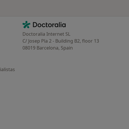
Contacto
Doctoralia - Página de inicio
Doctoralia Internet SL
C/ Josep Pla 2 - Building B2, floor 13
08019 Barcelona, Spain
alistas