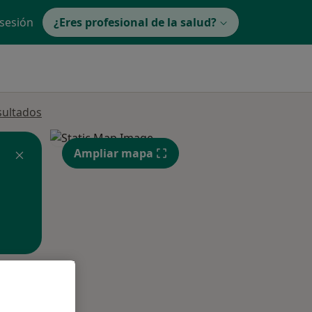
 sesión
¿Eres profesional de la salud?
sultados
Ampliar mapa
ible