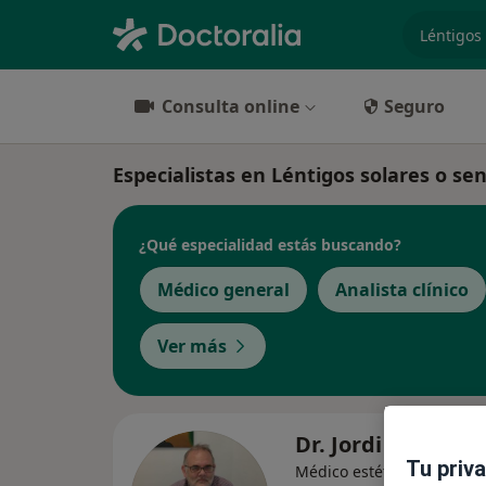
especiali
Consulta online
Seguro
Especialistas en Léntigos solares o sen
¿Qué especialidad estás buscando?
Médico general
Analista clínico
Ver más
Dr. Jordi Soler Mi
Tu priv
·
Ver má
Médico estético