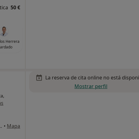
tica
50 €
rlos Herrera
ardado
La reserva de cita online no está dispon
Mostrar perfil
ta,
ás
ralitat, 165 A, Tortosa
•
Mapa