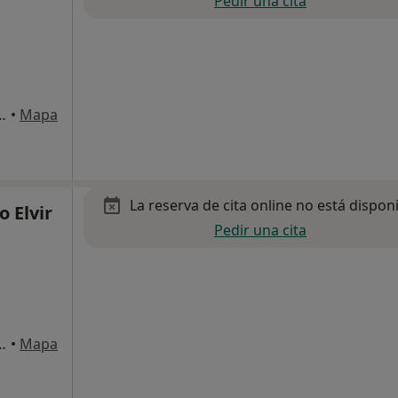
Pedir una cita
ralitat, 165 A, Tortosa
•
Mapa
La reserva de cita online no está dispon
o Elvir
Pedir una cita
ralitat, 165 A, Tortosa
•
Mapa