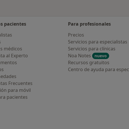
os pacientes
Para profesionales
listas
Precios
s
Servicios para especialistas
s médicos
Servicios para clínicas
ta al Experto
Noa Notes
nuevo
amentos
Recursos gratuitos
os
Centro de ayuda para especi
medades
tas Frecuentes
ión para móvil
ara pacientes