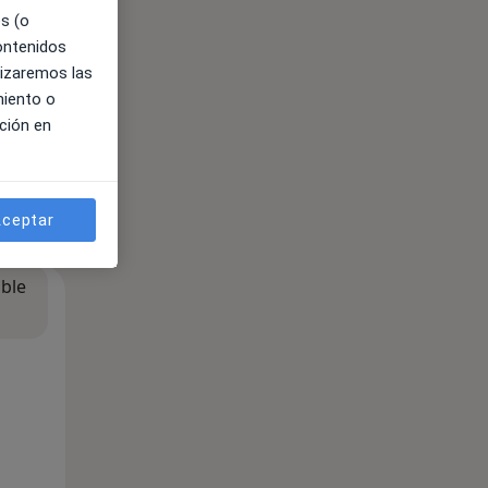
es (o
contenidos
lizaremos las
miento o
ción en
ceptar
ible