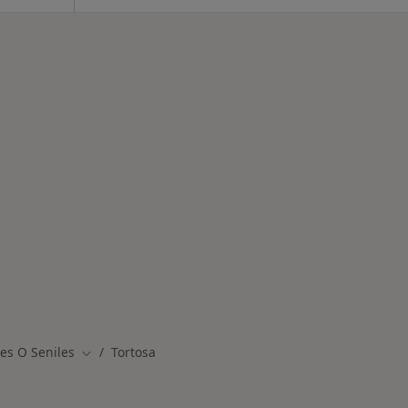
rmedades en Tortosa
res O Seniles
Tortosa
Cambiar de ciudad