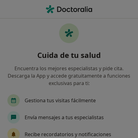
Men
Lesiones Vasculares Y Pigmentadas • Sabadell, Barcelona
Filtros
• 1
Seguro
Mapa
Especialistas en Lesiones vasculares y
Cuida de tu salud
pigmentadas en Sabadell
Así organizamos los resultados
Encuentra los mejores especialistas y pide cita.
Descarga la App y accede gratuitamente a funciones
exclusivas para ti:
¿Qué especialidad estás buscando?
Médico estético
Cirujano plástico
Médico 
Gestiona tus visitas fácilmente
Envía mensajes a tus especialistas
Recibe recordatorios y notificaciones