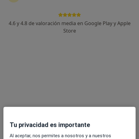
4.6 y 4.8 de valoración media en Google Play y Apple
Dra. Luisa Rincón Paniagua
Store
·
Ver más
Médica estética
13 opiniones
Calle Sant Quirze Local 2, 27., Sabadell
•
Mapa
Clínica Dental i Medicina Estètica ER
Primera visita de Medicina Estética
Servicio gratuito
Este especialista no ofrece reserva de cita online en esta dirección.
Pedir una cita
Tu privacidad es importante
Al aceptar, nos permites a nosotros y a nuestros