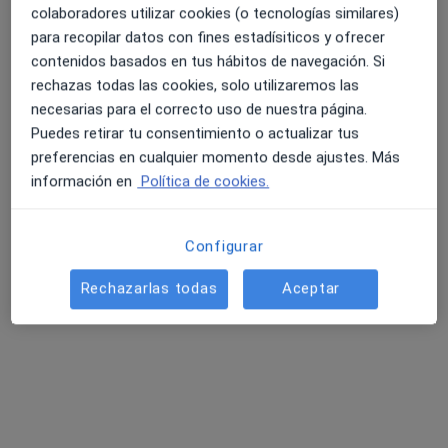
colaboradores utilizar cookies (o tecnologías similares)
para recopilar datos con fines estadísiticos y ofrecer
contenidos basados en tus hábitos de navegación. Si
rechazas todas las cookies, solo utilizaremos las
Dra. Celia Farres Puiguriguer
necesarias para el correcto uso de nuestra página.
Médico estético, Médico general, Especialista en medicina
Puedes retirar tu consentimiento o actualizar tus
·
Ver más
preventiva
preferencias en cualquier momento desde ajustes. Más
300 opiniones
información en
Política de cookies.
Carrer de la Torregassa, L'Ametlla del Vallès
•
Mapa
DRA.CELIA FARRES
Configurar
Visita Medicina Estética y Cirugía Cosmética
Precio sin especificar
Este especialista no ofrece reserva de cita online en esta dirección.
Rechazarlas todas
Aceptar
Pedir una cita