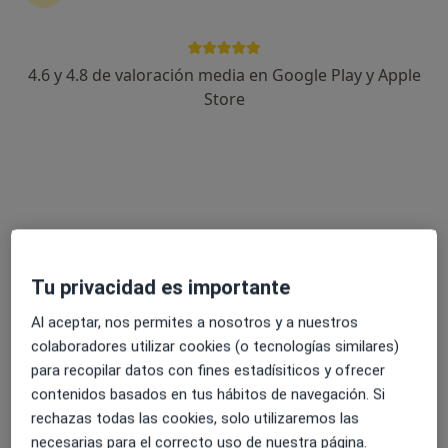
4.6 y 4.8 de valoración media en Google Play y Apple
Opción de pago online
Store
Leandro Martín Armando
·
Ver más
Psicólogo
108 opiniones
Terapia Online - Ansiedad -Psicología Deportiva
Más de 20 años de experiencia.
Los pacientes valoran de mi la cercanía y claridad
Tu privacidad es importante
Dirección
Online
Al aceptar, nos permites a nosotros y a nuestros
colaboradores utilizar cookies (o tecnologías similares)
Calle Manuel Marín 6 bajo A, Nerja
•
Mapa
para recopilar datos con fines estadísiticos y ofrecer
Leandro Martin Armando Psicólogo Nerja
contenidos basados en tus hábitos de navegación. Si
Consulta online
desde 70 €
rechazas todas las cookies, solo utilizaremos las
Este especialista no ofrece reserva de cita online en esta dirección.
necesarias para el correcto uso de nuestra página.