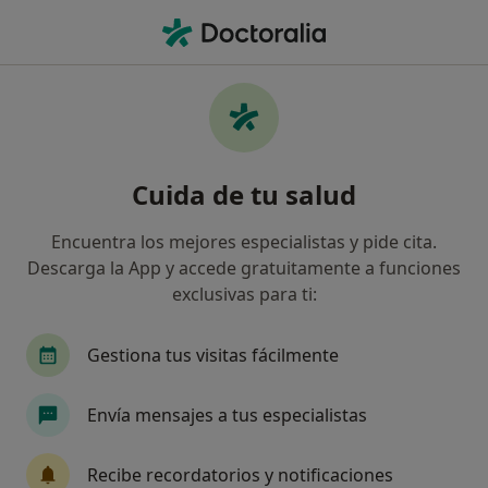
Men
Miedo Al Dentista • Nerja, Málaga
Filtros
• 1
Seguro
Mapa
Especialistas en Miedo al dentista en Nerja
Cuida de tu salud
Así organizamos los resultados
Encuentra los mejores especialistas y pide cita.
Descarga la App y accede gratuitamente a funciones
¿Qué especialidad estás buscando?
exclusivas para ti:
Psicólogo
Dentista
Gestiona tus visitas fácilmente
Envía mensajes a tus especialistas
Recibe recordatorios y notificaciones