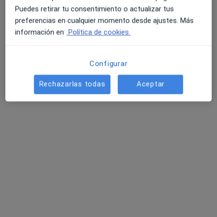
Puedes retirar tu consentimiento o actualizar tus
Pedir una cita
preferencias en cualquier momento desde ajustes. Más
información en
Política de cookies.
Configurar
Rechazarlas todas
Aceptar
Dra. Luz Locatelli Dalimier
·
Ver más
Psicóloga
37 opiniones
Dirección
Online
Urbanizacion jardines de la noria, Nerja
•
Mapa
Dra. Luz Locatelli Dalimier (Findthelightherapy)