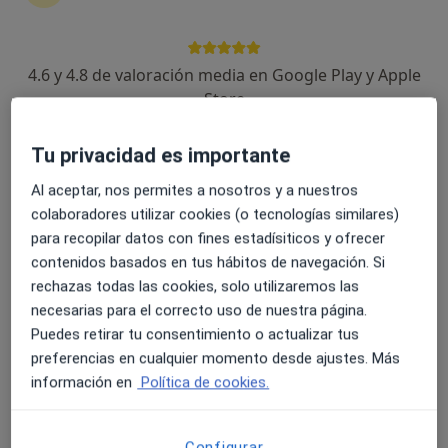
4.6 y 4.8 de valoración media en Google Play y Apple
Dra. Jennifer Gutiérrez Otero
Store
Dentista
Avenida de la Torre 24, Rincón de la Victoria
•
Mapa
Tu privacidad es importante
Clinicas Rincón Dental
Al aceptar, nos permites a nosotros y a nuestros
Consulta online
Precio sin especificar
colaboradores utilizar cookies (o tecnologías similares)
Este especialista no ofrece reserva de cita online en esta dirección.
para recopilar datos con fines estadísiticos y ofrecer
contenidos basados en tus hábitos de navegación. Si
Pedir una cita
rechazas todas las cookies, solo utilizaremos las
necesarias para el correcto uso de nuestra página.
Puedes retirar tu consentimiento o actualizar tus
preferencias en cualquier momento desde ajustes. Más
información en
Política de cookies.
Configurar