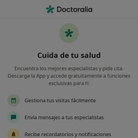
Men
Gingivitis • Nerja, Málaga
Filtros
• 1
Seguro
Mapa
Especialistas en Gingivitis en Nerja
Cuida de tu salud
Así organizamos los resultados
Encuentra los mejores especialistas y pide cita.
Descarga la App y accede gratuitamente a funciones
¿Qué especialidad estás buscando?
exclusivas para ti:
Dentista
Dermatólogo
Enfermero
Ur
Gestiona tus visitas fácilmente
Envía mensajes a tus especialistas
Recibe recordatorios y notificaciones