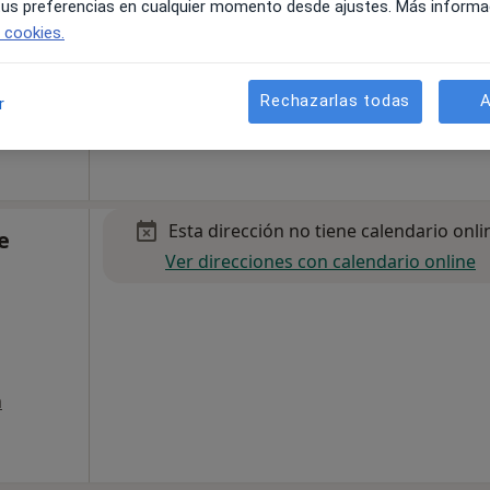
 tus preferencias en cualquier momento desde ajustes. Más informa
e cookies.
a
Rechazarlas todas
A
r
pecificar
Esta dirección no tiene calendario onli
e
Ver direcciones con calendario online
a