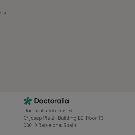
era
ría: Otras enfermedades en Tordera
Contacto
Doctoralia - Página de inicio
Doctoralia Internet SL
C/ Josep Pla 2 - Building B2, floor 13
08019 Barcelona, Spain