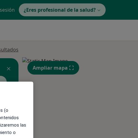
 sesión
¿Eres profesional de la salud?
sultados
Ampliar mapa
ible
es (o
contenidos
lizaremos las
miento o