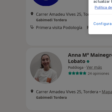
actualizar
Política d
Carrer Amadeu Vives 25, Tordera
•
Map
Gabimedi Tordera
Configura
Primera visita Podología
Precio sin es
Anna Mª Mainegr
Lobato
·
Ver más
Podóloga
24 opiniones
Carrer Amadeu Vives 25, Tordera
•
Map
Gabimedi Tordera