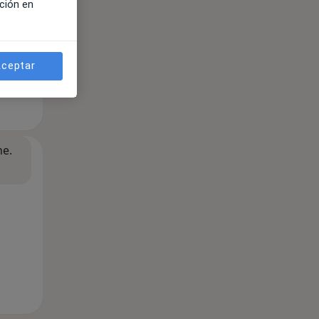
ción en
ceptar
ne.