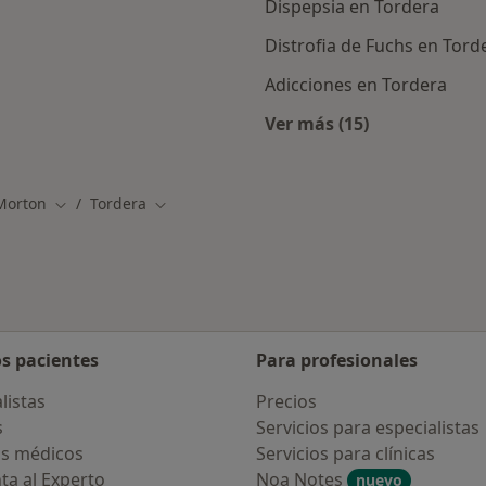
Dispepsia en Tordera
Distrofia de Fuchs en Tord
Adicciones en Tordera
Ver más (15)
rcanas a Tordera
Más en esta catego
Morton
Tordera
Cambiar de ciudad
Cambiar de ciudad
os pacientes
Para profesionales
listas
Precios
s
Servicios para especialistas
s médicos
Servicios para clínicas
ta al Experto
Noa Notes
nuevo