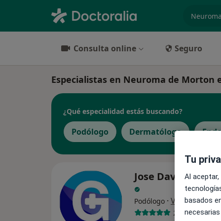
especiali
Consulta online
Seguro
Especialistas en Neuroma de Morton 
¿Qué especialidad estás buscando?
Podólogo
Dermatólogo
Endo
Tu priv
Jose David Serna
Al aceptar,
tecnologías
·
Ver más
basados en
Podólogo
necesarias
201 opiniones