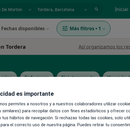
dad, enfermedad o nombre
p. ej. Madrid
Iniciar
Fechas disponibles
Más filtros
•
1
en Tordera
Así organizamos los re
crino
Enfermero
Fisioterapeuta
Ver más
acidad es importante
La reserva de cita online no está dispon
 Lopez
 nos permites a nosotros y a nuestros colaboradores utilizar cooki
Pedir una cita
 similares) para recopilar datos con fines estadísiticos y ofrecer 
 tus hábitos de navegación. Si rechazas todas las cookies, solo uti
 para el correcto uso de nuestra página. Puedes retirar tu consenti