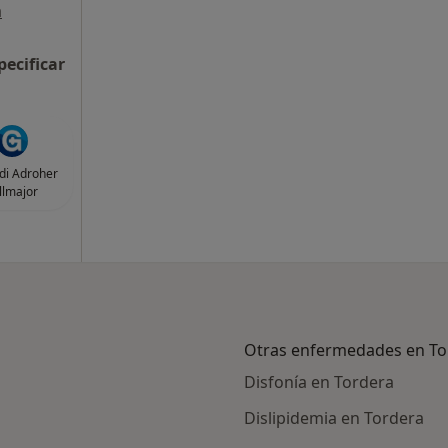
a
pecificar
rdi Adroher
llmajor
Otras enfermedades en To
Disfonía en Tordera
Dislipidemia en Tordera