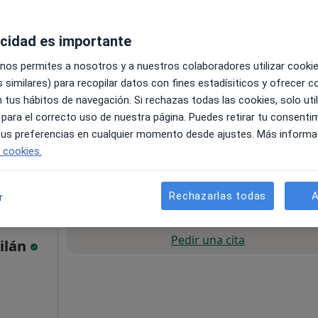
acidad es importante
 nos permites a nosotros y a nuestros colaboradores utilizar cooki
 similares) para recopilar datos con fines estadísiticos y ofrecer 
 tus hábitos de navegación. Si rechazas todas las cookies, solo uti
 para el correcto uso de nuestra página. Puedes retirar tu consenti
Mapa
 tus preferencias en cualquier momento desde ajustes. Más informa
e cookies.
70 €
Rechazarlas todas
A
r
La reserva de cita online no está dispon
Pedir una cita
Milán