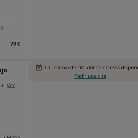
a
70 €
La reserva de cita online no está dispon
njo
Pedir una cita
·
Ver
il
Entlo, 4 piso, Barcelona
•
Mapa