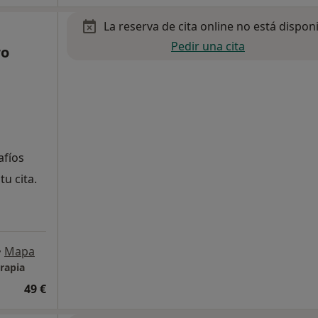
La reserva de cita online no está dispon
Pedir una cita
ro
afíos
tu cita.
•
Mapa
erapia
49 €