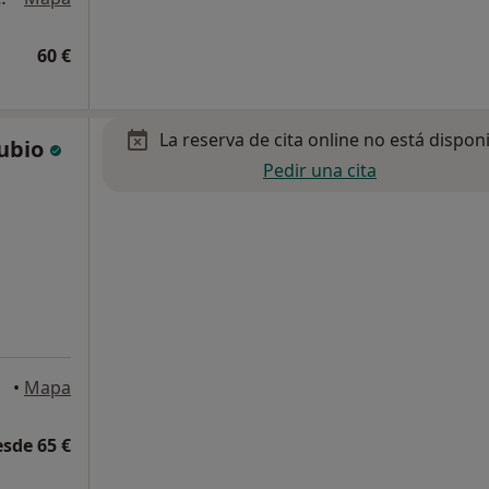
60 €
La reserva de cita online no está dispon
Rubio
Pedir una cita
•
Mapa
esde 65 €