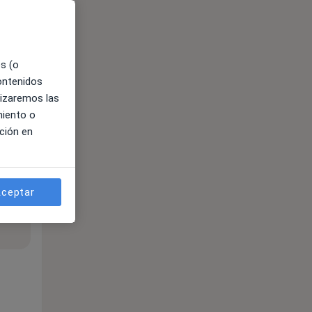
es (o
contenidos
lizaremos las
miento o
ción en
ceptar
ible