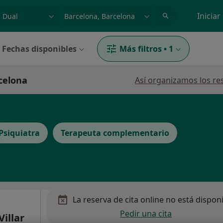
dad, enfermedad o nombre
p. ej. Madrid
Iniciar
Fechas disponibles
Más filtros
•
1
rcelona
Así organizamos los re
Psiquiatra
Terapeuta complementario
La reserva de cita online no está dispon
Pedir una cita
illar