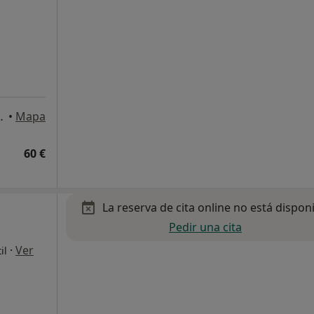
Baixos, Barcelona
•
Mapa
60 €
La reserva de cita online no está dispon
Pedir una cita
·
Ver
il