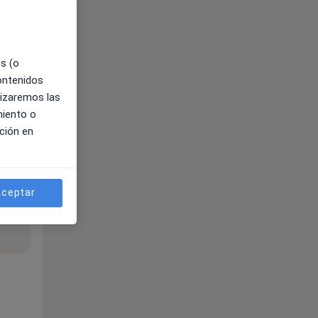
es (o
contenidos
lizaremos las
miento o
ción en
ceptar
ible