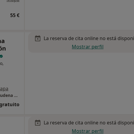
55 €
La reserva de cita online no está dispon
na
Mostrar perfil
ión
o,
apa
Clínica de Medicina estética Y Nutrición Almudena Salces
 gratuito
La reserva de cita online no está dispon
Mostrar perfil