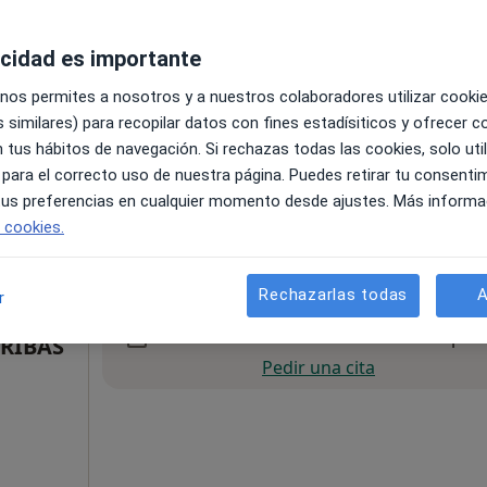
acidad es importante
 nos permites a nosotros y a nuestros colaboradores utilizar cooki
 similares) para recopilar datos con fines estadísiticos y ofrecer 
 tus hábitos de navegación. Si rechazas todas las cookies, solo uti
 para el correcto uso de nuestra página. Puedes retirar tu consenti
apa
 tus preferencias en cualquier momento desde ajustes. Más informa
e cookies.
60 €
Rechazarlas todas
A
r
La reserva de cita online no está dispon
 RIBAS
Pedir una cita