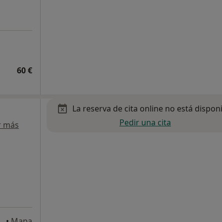
60 €
La reserva de cita online no está dispon
Pedir una cita
r más
•
Mapa