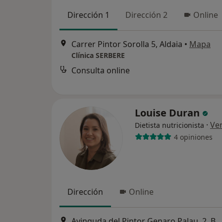
Dirección 1
Dirección 2
Online
Carrer Pintor Sorolla 5, Aldaia
•
Mapa
Clínica SERBERE
Consulta online
Louise Duran
·
Ve
Dietista nutricionista
4 opiniones
Dirección
Online
Avinguda del Pintor Genaro Palau, 2, Bajo Izquierda, Torrent