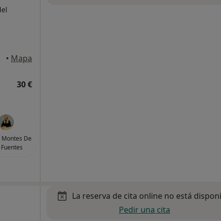
del
•
Mapa
30 €
z Montes De
 Fuentes
La reserva de cita online no está dispon
Pedir una cita