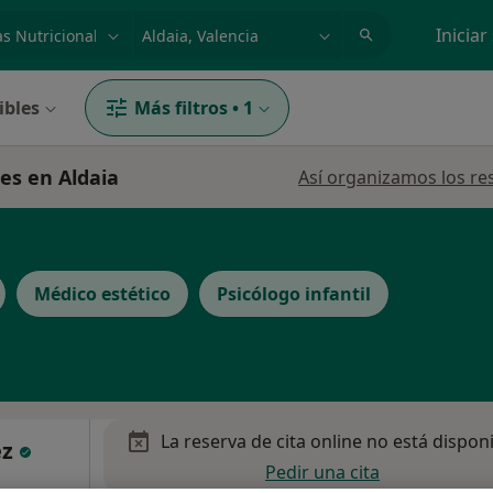
dad, enfermedad o nombre
p. ej. Madrid
Iniciar
ibles
Más filtros
•
1
es en Aldaia
Así organizamos los re
Médico estético
Psicólogo infantil
La reserva de cita online no está dispon
ez
Pedir una cita