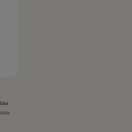
daia
ldaia