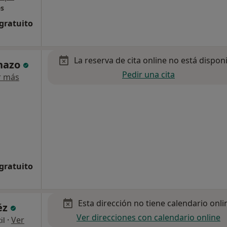
es
 gratuito
La reserva de cita online no está dispon
nazo
Pedir una cita
r más
 gratuito
Esta dirección no tiene calendario onli
éz
Ver direcciones con calendario online
·
Ver
il