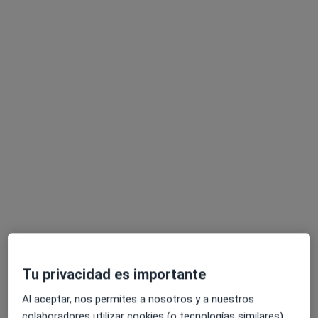
Dra. Itziar Gotxi Erezuma
·
Ver más
Otorrinolaringóloga
195 opiniones
Diego Lopez Haroko Kale Nagusia, 63 bis, Bilbao
•
Mapa
MediBilbao Salud
Primera visita Otorrinolaringología
150 €
Este especialista no ofrece reserva de cita online en esta dirección.
Pedir una cita
Tu privacidad es importante
Al aceptar, nos permites a nosotros y a nuestros
colaboradores utilizar cookies (o tecnologías similares)