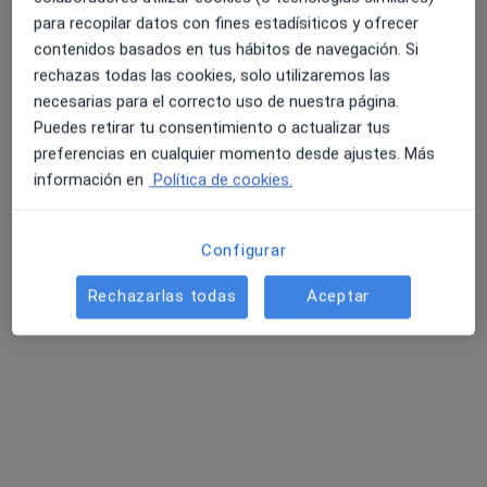
para recopilar datos con fines estadísiticos y ofrecer
contenidos basados en tus hábitos de navegación. Si
Dra. Teresa Riaño Avanzini
rechazas todas las cookies, solo utilizaremos las
·
Ver más
Alergólogo
necesarias para el correcto uso de nuestra página.
28 opiniones
Puedes retirar tu consentimiento o actualizar tus
preferencias en cualquier momento desde ajustes. Más
Dirección
Online
información en
Política de cookies.
Calle Henao, 38, Bilbao
•
Mapa
Configurar
CENTRO MÉDICO MEDIKOSTA HENAO
Rechazarlas todas
Aceptar
Primera visita Alergología
150 €
Este especialista no ofrece reserva de cita online en esta dirección.
Pedir una cita