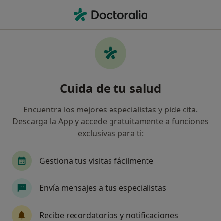
Men
Rinitis Alérgica • Bilbao, Vizcaya
Filtros
• 1
Seguro
Mapa
Especialistas en Rinitis alérgica en Bilbao
Cuida de tu salud
Así organizamos los resultados
Encuentra los mejores especialistas y pide cita.
Descarga la App y accede gratuitamente a funciones
¿Qué especialidad estás buscando?
exclusivas para ti:
Otorrino
Alergólogo
Logopeda
Otorr
Gestiona tus visitas fácilmente
Envía mensajes a tus especialistas
Recibe recordatorios y notificaciones