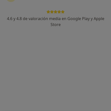
4.6 y 4.8 de valoración media en Google Play y Apple
Dra. Anna Cisteró Bahima
Store
·
Ver más
Alergólogo
Calle Sabino Arana, 5-19 planta 1, puerta 2, Barcelona
•
Mapa
Consultorio Privado (Institut Universitari Dexeus)
Visita Alergología
Precio sin especificar
Este especialista no ofrece reserva de cita online en esta dirección.
Pedir una cita