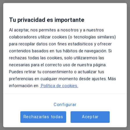
Tu privacidad es importante
Dra. Begoña Navarro Gracia
·
Ver más
Alergólogo, Alergólogo pediátrico
Al aceptar, nos permites a nosotros y a nuestros
3 opiniones
colaboradores utilizar cookies (o tecnologías similares)
para recopilar datos con fines estadísiticos y ofrecer
Dirección 1
Dirección 2
Dirección 3
contenidos basados en tus hábitos de navegación. Si
rechazas todas las cookies, solo utilizaremos las
necesarias para el correcto uso de nuestra página.
Sabino de Arana 5-19, Barcelona
•
Mapa
Puedes retirar tu consentimiento o actualizar tus
Hospital Universitari Quirón Dexeus
preferencias en cualquier momento desde ajustes. Más
Este especialista no ofrece reserva de cita online en esta dirección.
información en
Política de cookies.
Pedir una cita
Configurar
Rechazarlas todas
Aceptar