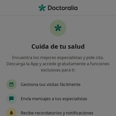
Men
Shock Anafiláctico • Castelldefels, Barcelona
Filtros
• 1
Seguro
Mapa
Especialistas en Shock anafiláctico en
Cuida de tu salud
Castelldefels
Así organizamos los resultados
Encuentra los mejores especialistas y pide cita.
Descarga la App y accede gratuitamente a funciones
exclusivas para ti:
¿Qué especialidad estás buscando?
Alergólogo
Cardiólogo
Cirujano plástico
Gestiona tus visitas fácilmente
Envía mensajes a tus especialistas
Recibe recordatorios y notificaciones