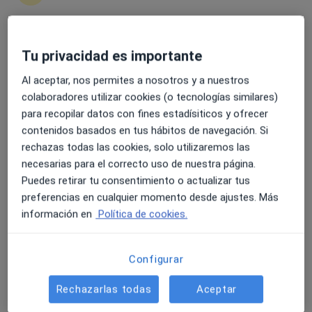
4.6 y 4.8 de valoración media en Google Play y Apple
Tu privacidad es importante
Opción de pago online
Store
Daniel Santiago Amores
Al aceptar, nos permites a nosotros y a nuestros
·
Ver más
Psicólogo, Psicólogo infantil
colaboradores utilizar cookies (o tecnologías similares)
261 opiniones
para recopilar datos con fines estadísiticos y ofrecer
contenidos basados en tus hábitos de navegación. Si
Dirección
Online 1
Online 2
rechazas todas las cookies, solo utilizaremos las
necesarias para el correcto uso de nuestra página.
Puedes retirar tu consentimiento o actualizar tus
Carrer Sant Isidre Llaurador, Algemesi
•
Mapa
preferencias en cualquier momento desde ajustes. Más
Clínica Alzenit
información en
Política de cookies.
Primera visita Psicología
55 €
Este especialista no ofrece reserva de cita online en esta dirección.
Configurar
Pedir una cita
Rechazarlas todas
Aceptar