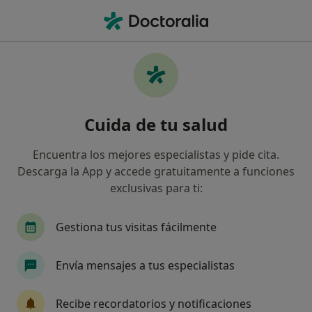
Men
Sonambulismo • Algemesi, Valencia
Filtros
• 1
Seguro
Mapa
Especialistas en Sonambulismo en Algemesi
Cuida de tu salud
Así organizamos los resultados
Encuentra los mejores especialistas y pide cita.
Descarga la App y accede gratuitamente a funciones
¿Qué especialidad estás buscando?
exclusivas para ti:
Psicólogo
Psicólogo infantil
Fisioterapeu
Gestiona tus visitas fácilmente
Envía mensajes a tus especialistas
Recibe recordatorios y notificaciones