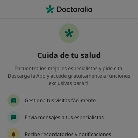
Men
Soportes Plantares Correctores Y De Descarga • Berja, Almería
Filtros
• 1
Mapa
Especialistas en Soportes plantares
Cuida de tu salud
correctores y de descarga en Berja
Así organizamos los resultados
Encuentra los mejores especialistas y pide cita.
Descarga la App y accede gratuitamente a funciones
exclusivas para ti:
¿Qué especialidad estás buscando?
Podólogo
Gestiona tus visitas fácilmente
Envía mensajes a tus especialistas
Recibe recordatorios y notificaciones