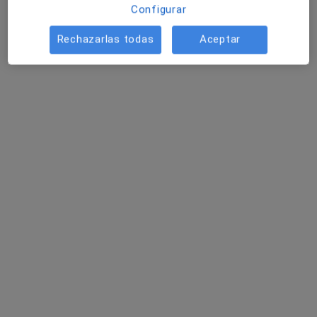
Configurar
Rechazarlas todas
Aceptar
Eva Rodríguez León
·
Ver más
Podóloga
10 opiniones
Avenida Manuel Salmerón 27 (1B), Berja
•
Mapa
Clínica del pie Indalpodólogos - Tu Podólogo en Berja
Análisis de la marcha
50 €
Este especialista no ofrece reserva de cita online en esta dirección.
Pedir una cita