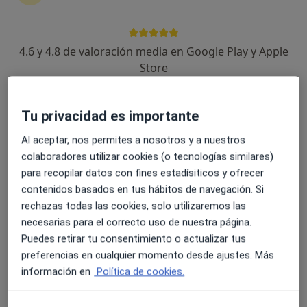
4.6 y 4.8 de valoración media en Google Play y Apple
Jorge Jiménez Lizana
Store
·
Ver más
Podólogo
62 opiniones
Tu privacidad es importante
Avenida Manuel Salmerón 27 (1B), Berja
•
Mapa
Al aceptar, nos permites a nosotros y a nuestros
Clínica del pie Indalpodólogos - Tu Podólogo en Berja
colaboradores utilizar cookies (o tecnologías similares)
Plantillas a medida
170 €
para recopilar datos con fines estadísiticos y ofrecer
Este especialista no ofrece reserva de cita online en esta dirección.
contenidos basados en tus hábitos de navegación. Si
rechazas todas las cookies, solo utilizaremos las
Pedir una cita
necesarias para el correcto uso de nuestra página.
Puedes retirar tu consentimiento o actualizar tus
preferencias en cualquier momento desde ajustes. Más
información en
Política de cookies.