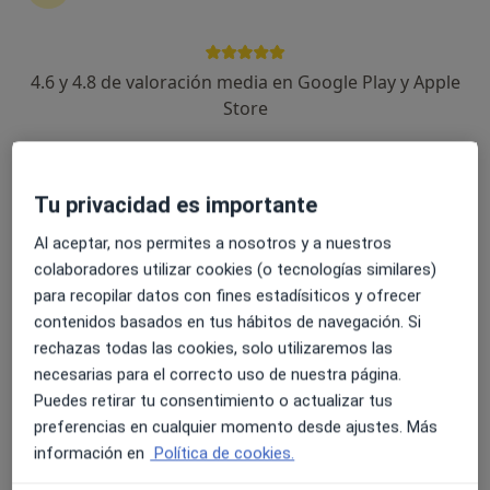
4.6 y 4.8 de valoración media en Google Play y Apple
Eva Rodríguez León
Store
·
Ver más
Podóloga
10 opiniones
Avenida Manuel Salmerón 27 (1B), Berja
•
Mapa
Tu privacidad es importante
Clínica del pie Indalpodólogos - Tu Podólogo en Berja
Análisis de la marcha
50 €
Al aceptar, nos permites a nosotros y a nuestros
colaboradores utilizar cookies (o tecnologías similares)
Este especialista no ofrece reserva de cita online en esta dirección.
para recopilar datos con fines estadísiticos y ofrecer
Pedir una cita
contenidos basados en tus hábitos de navegación. Si
rechazas todas las cookies, solo utilizaremos las
necesarias para el correcto uso de nuestra página.
Puedes retirar tu consentimiento o actualizar tus
preferencias en cualquier momento desde ajustes. Más
información en
Política de cookies.