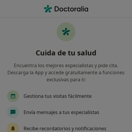
Men
Arcos Caídos • Berja, Almería
Filtros
• 1
Mapa
Especialistas en Arcos caídos en Berja
Cuida de tu salud
Así organizamos los resultados
Encuentra los mejores especialistas y pide cita.
Descarga la App y accede gratuitamente a funciones
¿Qué especialidad estás buscando?
exclusivas para ti:
Podólogo
Gestiona tus visitas fácilmente
Envía mensajes a tus especialistas
Recibe recordatorios y notificaciones