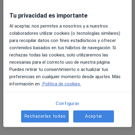
Tu privacidad es importante
Al aceptar, nos permites a nosotros y a nuestros
colaboradores utilizar cookies (o tecnologías similares)
para recopilar datos con fines estadísiticos y ofrecer
Juan Navas Carrillo
contenidos basados en tus hábitos de navegación. Si
·
Ver más
Podólogo, Podólogo infantil
rechazas todas las cookies, solo utilizaremos las
26 opiniones
necesarias para el correcto uso de nuestra página.
C. Faro 2, Málaga
•
Mapa
Puedes retirar tu consentimiento o actualizar tus
Centro Médico La Malagueta
preferencias en cualquier momento desde ajustes. Más
información en
Política de cookies.
Primera visita Podología
33 €
Este especialista no ofrece reserva de cita online en esta dirección.
Configurar
Pedir una cita
Rechazarlas todas
Aceptar