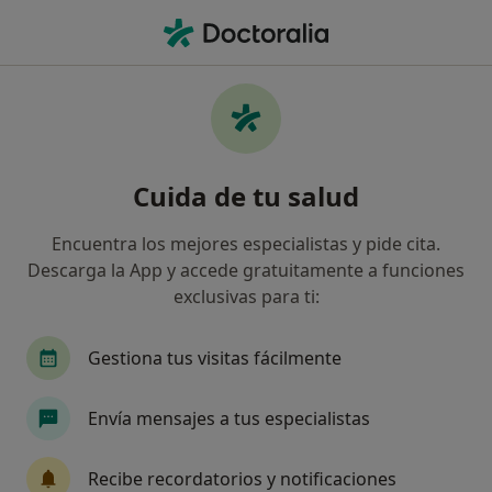
Men
Talipes • Málaga, Málaga
Filtros
• 1
Seguro
Mapa
Especialistas en Talipes en Málaga
Cuida de tu salud
Así organizamos los resultados
Encuentra los mejores especialistas y pide cita.
Descarga la App y accede gratuitamente a funciones
¿Qué especialidad estás buscando?
exclusivas para ti:
Podólogo
Podólogo Infantil
Fisioterapeu
Gestiona tus visitas fácilmente
Envía mensajes a tus especialistas
Recibe recordatorios y notificaciones