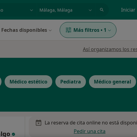
dad, enfermedad o nombre
p. ej. Madrid
Iniciar
Fechas disponibles
Más filtros
•
1
Así organizamos los re
Médico estético
Pediatra
Médico general
La reserva de cita online no está dispon
Pedir una cita
algo