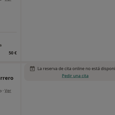
a
50 €
La reserva de cita online no está dispon
Pedir una cita
rrero
·
Ver
o