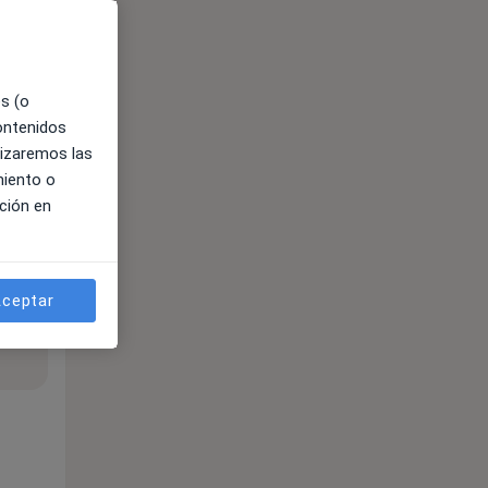
es (o
contenidos
lizaremos las
miento o
ción en
ceptar
ible