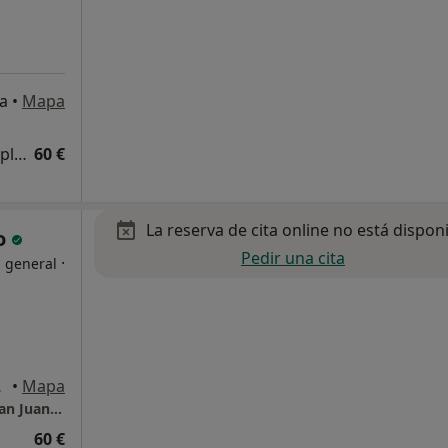
ia
•
Mapa
Primera visita Medicinas y Terapias Complementarias
60 €
La reserva de cita online no está dispon
lo
Pedir una cita
·
a general
 Cruz), Málaga
•
Mapa
Centro Médico de Especialidades & Dental San Juan de la Cruz - Málaga
60 €