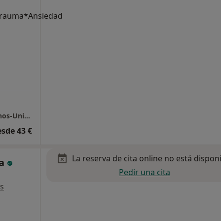
Trauma*Ansiedad
Consulta Online (Málaga, Franz Kafka, Teatinos-Universidad)
esde 43 €
La reserva de cita online no está dispon
ía
Pedir una cita
s