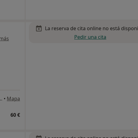
La reserva de cita online no está dispon
Pedir una cita
 más
fonsina Domínguez 3, Málaga
•
Mapa
60 €