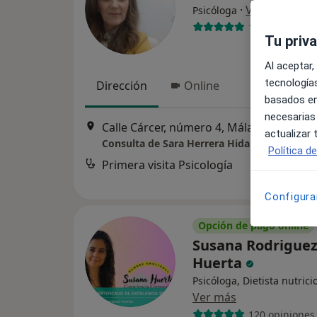
·
Ver más
Psicóloga
1 opinión
Tu priv
Al aceptar,
tecnologías
Dirección
Online
basados en
necesarias
Calle Cárcer, número 4, Málaga
•
Mapa
actualizar
Consulta de Sara Herrera Hidalgo
Política d
Primera visita Psicología
Configura
Opción de pago online
Susana Rodrigue
Huerta
Psicóloga, Dietista nutrici
Ver más
120 opiniones