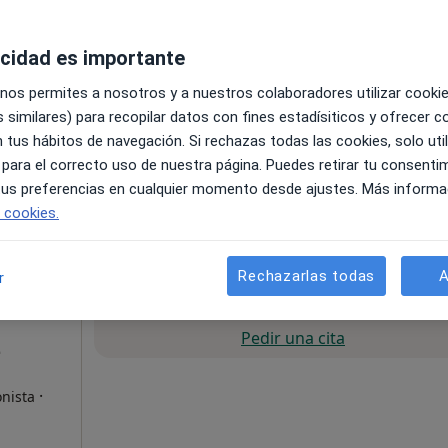
acidad es importante
 nos permites a nosotros y a nuestros colaboradores utilizar cooki
 similares) para recopilar datos con fines estadísiticos y ofrecer 
 tus hábitos de navegación. Si rechazas todas las cookies, solo uti
 para el correcto uso de nuestra página. Puedes retirar tu consenti
 tus preferencias en cualquier momento desde ajustes. Más informa
e cookies.
65 €
Rechazarlas todas
A
r
La reserva de cita online no está dispon
Pedir una cita
z
·
onista