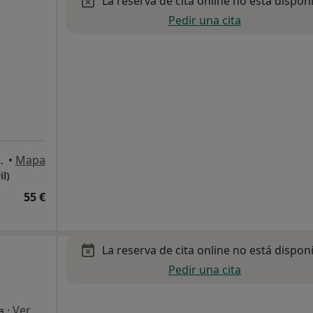
La reserva de cita online no está dispon
Pedir una cita
eredia, 12, Málaga
•
Mapa
il)
55 €
La reserva de cita online no está dispon
Pedir una cita
·
Ver
a