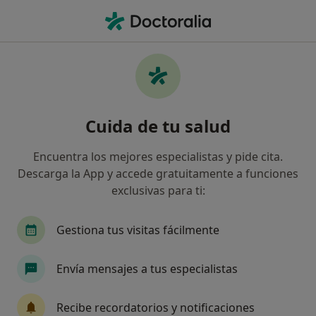
Men
Temblor • Ibiza, Ibiza
Filtros
• 1
Seguro
Mapa
Especialistas en Temblor en Ibiza
Cuida de tu salud
Así organizamos los resultados
Encuentra los mejores especialistas y pide cita.
Descarga la App y accede gratuitamente a funciones
¿Qué especialidad estás buscando?
exclusivas para ti:
Neurólogo
Cirujano plástico
Enfermero
Gestiona tus visitas fácilmente
Envía mensajes a tus especialistas
Recibe recordatorios y notificaciones