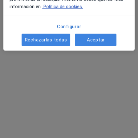
información en
Política de cookies.
Configurar
Clínica IMIF
Rechazarlas todas
Aceptar
·
Ver más
Cardiólogo, Cirujano general, Cirujano plástico
108 opiniones
Carrer d'Aragó, 9-11, Ibiza
•
Mapa
Clínica IMIF
Primera visita Neurología
Servicio gratuito
Mostrar más servicios
Ningún profesional de este centro tiene citas disponibles
Mostrar perfil