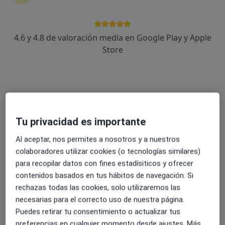
4.6 y 4.8 de valoración media en Google Play y Apple
Dr. Edilberto Martínez Góngora
Store
·
Ver más
Neurólogo
Dirección 1
Dirección 2
Carrer d'Aragó, 9-11, Ibiza
•
Mapa
Clínica IMIF
Tu privacidad es importante
Primera visita Neurología
120 €
Al aceptar, nos permites a nosotros y a nuestros
Este especialista no ofrece reserva de cita online en esta dirección.
colaboradores utilizar cookies (o tecnologías similares)
para recopilar datos con fines estadísiticos y ofrecer
Pedir una cita
contenidos basados en tus hábitos de navegación. Si
rechazas todas las cookies, solo utilizaremos las
necesarias para el correcto uso de nuestra página.
Puedes retirar tu consentimiento o actualizar tus
preferencias en cualquier momento desde ajustes. Más