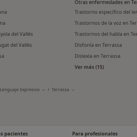
Otras enfermedades en Te
ona
Trastorno específico del l
ona
Trastornos de la voz en Te
yola del Vallès
Trastornos del habla en Te
gat del Vallès
Disfonía en Terrassa
sa
Dislexia en Terrassa
Ver más (15)
rcanas a Terrassa
Más en esta catego
 Lenguaje Expresivo
Terrassa
Cambiar de ciudad
Cambiar de ciudad
os pacientes
Para profesionales