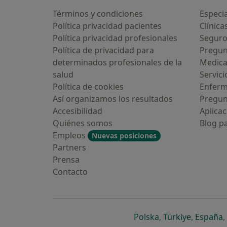
Términos y condiciones
Especia
Política privacidad pacientes
Clínica
Política privacidad profesionales
Seguro
Política de privacidad para
Pregun
determinados profesionales de la
Medic
salud
Servici
Política de cookies
Enfer
Así organizamos los resultados
Pregun
Accesibilidad
Aplicac
Quiénes somos
Blog p
Empleos
Nuevas posiciones
Partners
Prensa
Contacto
se abre en una n
se abre 
s
Polska
,
Türkiye
,
España
,