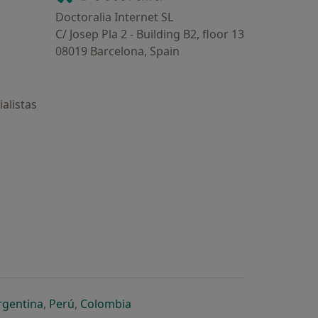
Doctoralia Internet SL
C/ Josep Pla 2 - Building B2, floor 13
08019 Barcelona, Spain
alistas
estaña
 nueva pestaña
n una nueva pestaña
 abre en una nueva pestaña
se abre en una nueva pestaña
se abre en una nueva pestaña
se abre en una nueva pestaña
rgentina
,
Perú
,
Colombia