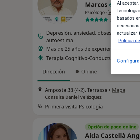
Al aceptar,
Marcos
tecnologías
·
Ver más
Psicólogo
basados en
614 opiniones
necesarias
Depresión, ansiedad, obsesiones,fobias
actualizar
autoestima
Política d
Mas de 25 años de experiencia a tu serv
Terapia Cognitivo-Conductual Positiva 
Configura
Dirección
Online
Amposta 38 (4-2), Terrassa
•
Mapa
Consulta Daniel Velázquez
Primera visita Psicología
Opción de pago online
Aida Castellà An