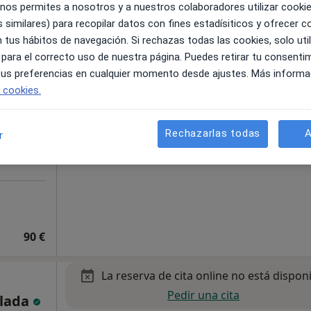
 nos permites a nosotros y a nuestros colaboradores utilizar cooki
 similares) para recopilar datos con fines estadísiticos y ofrecer 
 tus hábitos de navegación. Si rechazas todas las cookies, solo uti
 para el correcto uso de nuestra página. Puedes retirar tu consenti
,
 tus preferencias en cualquier momento desde ajustes. Más informa
e cookies.
icio
Breve
Rechazarlas todas
A
r
90 €
La reserva de cita online no está dispon
Pedir una cita
glada