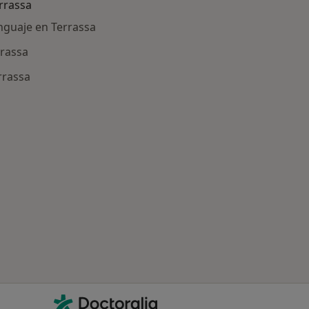
rrassa
enguaje en Terrassa
rrassa
rrassa
ría: Otras enfermedades en Terrassa
Contacto
Doctoralia - Página de inicio