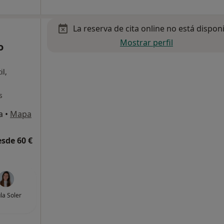
La reserva de cita online no está dispon
Mostrar perfil
o
il,
s
a
•
Mapa
esde 60 €
la Soler