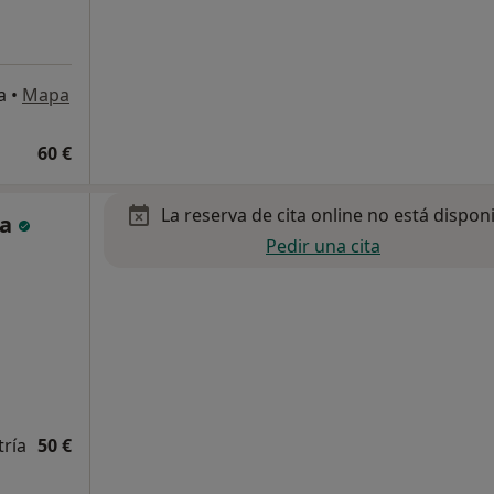
a
•
Mapa
60 €
La reserva de cita online no está dispon
ra
Pedir una cita
tría
50 €