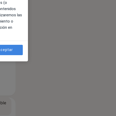
es (o
contenidos
lizaremos las
miento o
ción en
ceptar
ible