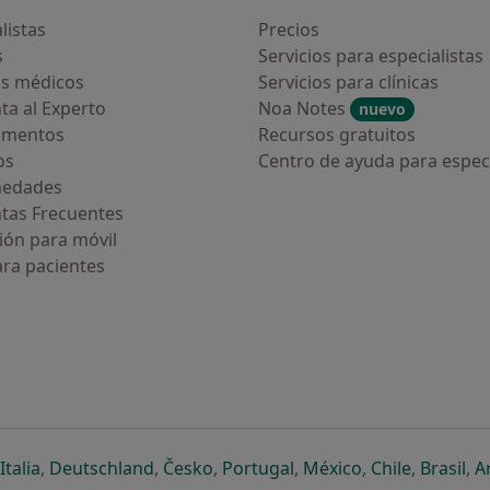
listas
Precios
s
Servicios para especialistas
s médicos
Servicios para clínicas
ta al Experto
Noa Notes
nuevo
amentos
Recursos gratuitos
os
Centro de ayuda para especi
medades
tas Frecuentes
ión para móvil
ara pacientes
ueva pestaña
en una nueva pestaña
e abre en una nueva pestaña
se abre en una nueva pestaña
se abre en una nueva pestaña
se abre en una nueva pestaña
se abre en una nueva p
se abre en una
se abre e
se
Italia
,
Deutschland
,
Česko
,
Portugal
,
México
,
Chile
,
Brasil
,
A