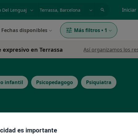
dad, enfermedad o nombre
p. ej. Madrid
Iniciar
Fechas disponibles
Más filtros
•
1
e expresivo en Terrassa
Así organizamos los re
o infantil
Psicopedagogo
Psiquiatra
La reserva de cita online no está dispon
acidad es importante
Pedir una cita