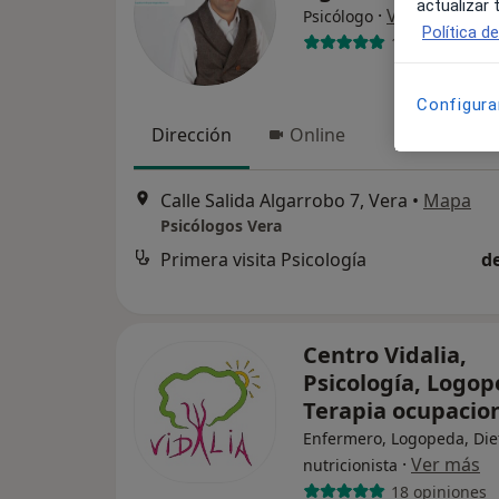
actualizar
·
Ver más
Psicólogo
Política d
15 opiniones
Configura
Dirección
Online
Calle Salida Algarrobo 7, Vera
•
Mapa
Psicólogos Vera
Primera visita Psicología
d
Centro Vidalia,
Psicología, Logop
Terapia ocupacio
Enfermero, Logopeda, Diet
·
Ver más
nutricionista
18 opiniones