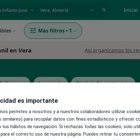
dad, enfermedad o nombre
p. ej. Madrid
Iniciar
ibles
Más filtros
•
1
enil en Vera
Así organizamos los re
Enfermero
Logopeda
Dietista Nutricionista
acidad es importante
 nos permites a nosotros y a nuestros colaboradores utilizar cooki
 similares) para recopilar datos con fines estadísiticos y ofrecer 
La reserva de cita online no está dispon
 tus hábitos de navegación. Si rechazas todas las cookies, solo uti
Pedir una cita
 para el correcto uso de nuestra página. Puedes retirar tu consenti