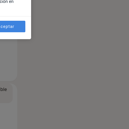
ción en
ceptar
ible