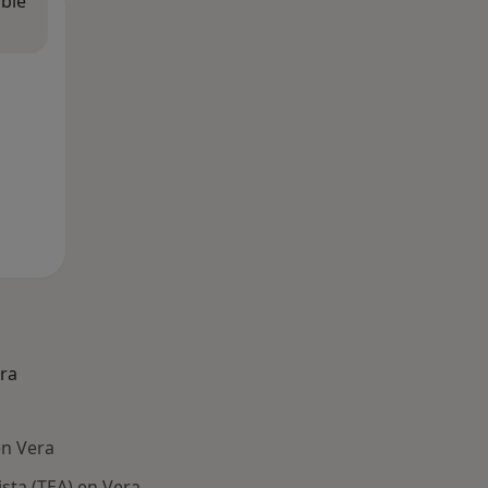
ible
ra
en Vera
ista (TEA) en Vera