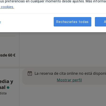
 tus preferencias en cualquier momento desde ajustes. Más informa
e cookies.
Rechazarlas todas
A
r
esde 60 €
La reserva de cita online no está dispon
Mostrar perfil
edia y
nal
ista