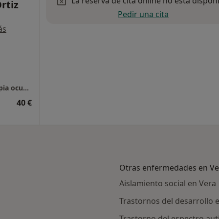
La reserva de cita online no está dispon
rtiz
Pedir una cita
ás
Centro Vidalia, Psicología, Logopedia y Terapia ocupacional
40 €
Otras enfermedades en Ve
Aislamiento social en Vera
Trastornos del desarrollo 
Trastorno del espectro aut