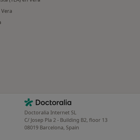
 Vera
a
ría: Otras enfermedades en Vera
Contacto
Doctoralia - Página de inicio
Doctoralia Internet SL
C/ Josep Pla 2 - Building B2, floor 13
08019 Barcelona, Spain