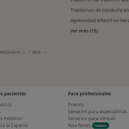
Trastornos de conducta en
Agresividad infantil en Ver
Ver más (15)
Más en esta catego
nto-Juvenil
Vera
Cambiar de ciudad
Cambiar de ciudad
os pacientes
Para profesionales
listas
Precios
s
Servicios para especialistas
s médicos
Servicios para clínicas
ta al Experto
Noa Notes
nuevo