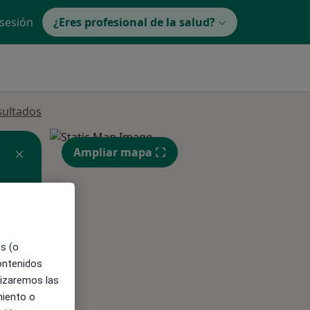
 sesión
¿Eres profesional de la salud?
sultados
Ampliar mapa
es (o
contenidos
ible
lizaremos las
miento o