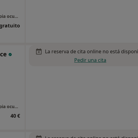
Centro Vidalia, Psicología, Logopedia y Terapia ocupacional
 gratuito
La reserva de cita online no está dispon
lce
Pedir una cita
Centro Vidalia, Psicología, Logopedia y Terapia ocupacional
40 €