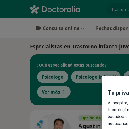
especiali
Consulta online
Fechas dispon
Especialistas en Trastorno infanto-juv
¿Qué especialidad estás buscando?
Psicólogo
Psicólogo infantil
Ver más
Tu priv
Al aceptar,
tecnologías
basados en
Opción de pago online
necesarias
Agustin Gallardo