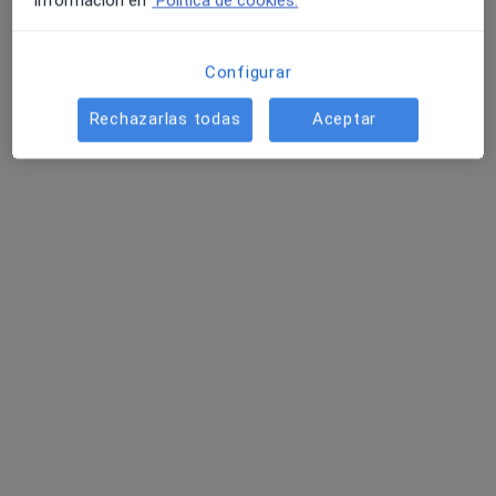
información en
Política de cookies.
Configurar
Rechazarlas todas
Aceptar
Pilar Santana
·
Ver más
Psicóloga, Sexóloga
99 opiniones
Dirección
Online
Avenida de Carlos V 53, Carrizal
•
Mapa
Centro de Psicología Pilar Santana
Terapia de pareja
120 €
Este especialista no ofrece reserva de cita online en esta dirección.