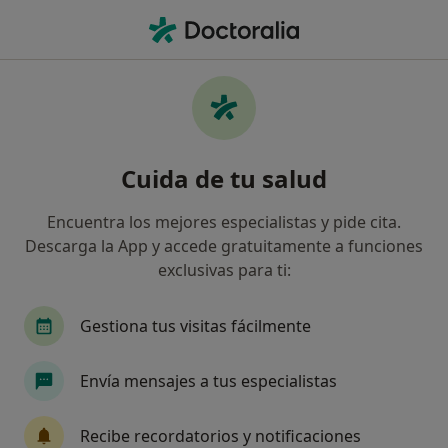
Men
Trastornos De Habilidades Sociales • Ingenio, Las Palmas
Filtros
• 1
Mapa
Especialistas en Trastornos de habilidades
Cuida de tu salud
sociales en Ingenio
Así organizamos los resultados
Encuentra los mejores especialistas y pide cita.
Descarga la App y accede gratuitamente a funciones
exclusivas para ti:
¿Qué especialidad estás buscando?
Psicólogo
Fisioterapeuta
Gestiona tus visitas fácilmente
Envía mensajes a tus especialistas
Recibe recordatorios y notificaciones