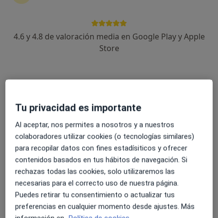
4.6 y 4.8 de valoración media en Google Play y Apple
Laura Suárez Sarmiento
Store
Psicóloga
24 opiniones
Dirección
Online
Tu privacidad es importante
Calle Juliano Bonny Gómez, 49, Ingenio
•
Mapa
Al aceptar, nos permites a nosotros y a nuestros
Despacho Psicología Laura Suárez Ingenio
colaboradores utilizar cookies (o tecnologías similares)
para recopilar datos con fines estadísiticos y ofrecer
Primera visita Psicología
70 €
contenidos basados en tus hábitos de navegación. Si
Este especialista no ofrece reserva de cita online en esta dirección.
rechazas todas las cookies, solo utilizaremos las
necesarias para el correcto uso de nuestra página.
Pedir una cita
Puedes retirar tu consentimiento o actualizar tus
preferencias en cualquier momento desde ajustes. Más