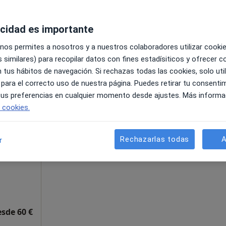
acidad es importante
bajo, Valencia
•
Mapa
 nos permites a nosotros y a nuestros colaboradores utilizar cooki
35 €
 similares) para recopilar datos con fines estadísiticos y ofrecer 
 tus hábitos de navegación. Si rechazas todas las cookies, solo uti
 para el correcto uso de nuestra página. Puedes retirar tu consenti
 tus preferencias en cualquier momento desde ajustes. Más informa
La reserva de cita online no está dispon
e cookies.
znar
Pedir una cita
Rechazarlas todas
A
r
esde 60 €