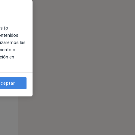
es (o
contenidos
lizaremos las
miento o
ción en
ible
ceptar