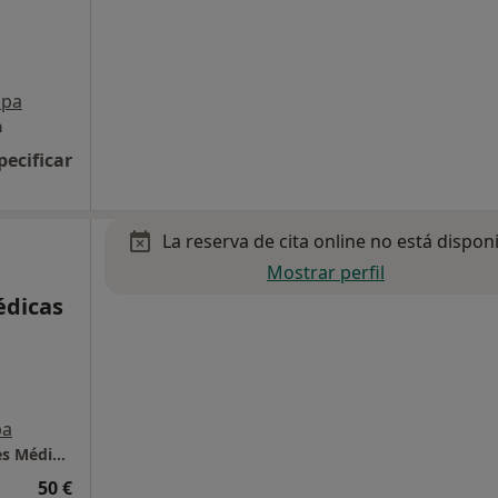
pa
a
pecificar
La reserva de cita online no está dispon
Mostrar perfil
édicas
pa
IVAEM Instituto Valenciano de Especialidades Médicas
50 €