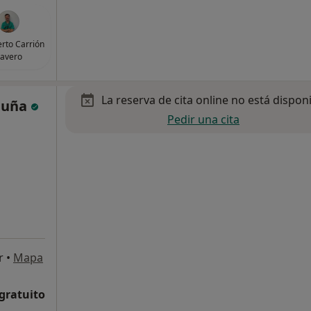
erto Carrión
avero
La reserva de cita online no está dispon
Cuña
Pedir una cita
r
•
Mapa
 gratuito