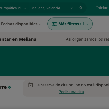
dad, enfermedad o nombre
p. ej. Madrid
Iniciar
Fechas disponibles
Más filtros
•
1
lantar en Meliana
Así organizamos los re
La reserva de cita online no está dispon
orre
Pedir una cita