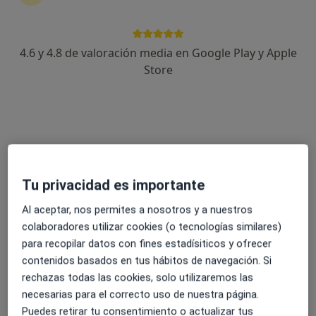
4.6 y 4.8 de valoración media en Google Play y Apple
Teresa Rodríguez Ogando
Store
·
Ver más
Podóloga
12 opiniones
Avenida la Mancha, 23, Leganés
•
Mapa
Affidea Medicentro Leganés
Estudio de la pisada (estudio biomecánico)
60 €
Tu privacidad es importante
Este especialista no ofrece reserva de cita online en esta dirección.
Al aceptar, nos permites a nosotros y a nuestros
Pedir una cita
colaboradores utilizar cookies (o tecnologías similares)
para recopilar datos con fines estadísiticos y ofrecer
contenidos basados en tus hábitos de navegación. Si
rechazas todas las cookies, solo utilizaremos las
necesarias para el correcto uso de nuestra página.
Puedes retirar tu consentimiento o actualizar tus