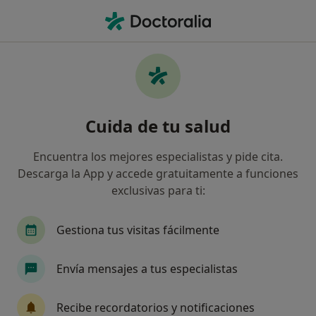
Men
Verrugas Plantares • Leganés, Madrid
Filtros
• 1
Seguro
Mapa
Especialistas en Verrugas plantares en
Cuida de tu salud
Leganés
Así organizamos los resultados
Encuentra los mejores especialistas y pide cita.
Descarga la App y accede gratuitamente a funciones
exclusivas para ti:
¿Qué especialidad estás buscando?
Podólogo
Alergólogo
Digestólogo
Ca
Gestiona tus visitas fácilmente
Envía mensajes a tus especialistas
Recibe recordatorios y notificaciones