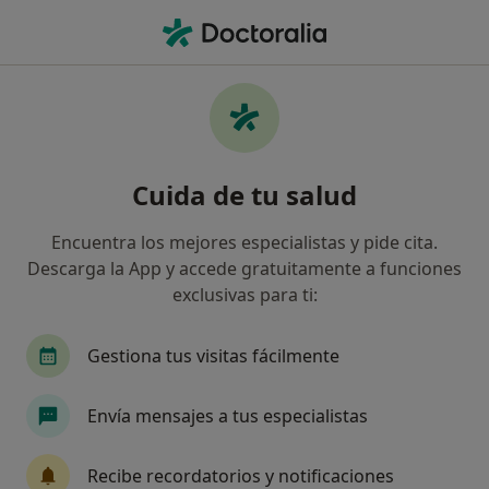
Men
Verrugas • Vigo, Pontevedra
Filtros
• 1
Seguro
Mapa
Especialistas en Verrugas en Vigo
Cuida de tu salud
Así organizamos los resultados
Encuentra los mejores especialistas y pide cita.
Descarga la App y accede gratuitamente a funciones
¿Qué especialidad estás buscando?
exclusivas para ti:
Dermatólogo
Médico estético
Dermatólog
Gestiona tus visitas fácilmente
Envía mensajes a tus especialistas
Recibe recordatorios y notificaciones