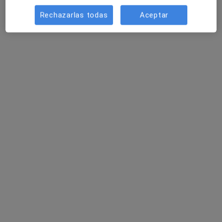
Consulta online
desde 50 €
Rechazarlas todas
Aceptar
Este especialista no ofrece reserva de cita online en esta dirección.
Pedir una cita
Dra. María Raquel Novo Lens
·
Ver más
Dermatóloga
328 opiniones
Dirección
Online