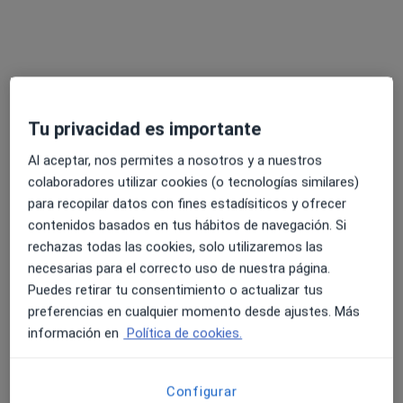
Pedir una cita
Tu privacidad es importante
Al aceptar, nos permites a nosotros y a nuestros
colaboradores utilizar cookies (o tecnologías similares)
para recopilar datos con fines estadísiticos y ofrecer
Dra. Yerena Muiños Díaz
contenidos basados en tus hábitos de navegación. Si
·
Ver más
Oftalmólogo, Médico estético
rechazas todas las cookies, solo utilizaremos las
39 opiniones
necesarias para el correcto uso de nuestra página.
Puedes retirar tu consentimiento o actualizar tus
Dirección 1
Dirección 2
Online
preferencias en cualquier momento desde ajustes. Más
información en
Política de cookies.
Rúa de Fernando Conde 19, Vigo
•
Mapa
Hospital Vithas Cadarso . Vigo
Configurar