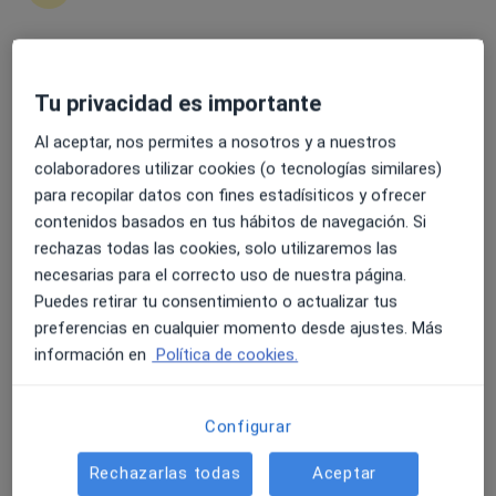
4.6 y 4.8 de valoración media en Google Play y Apple
Dr. Carlos Francisco Perez-Bermudez
Tu privacidad es importante
Store
Megía
·
Ver más
Al aceptar, nos permites a nosotros y a nuestros
Otorrino
4 opiniones
colaboradores utilizar cookies (o tecnologías similares)
para recopilar datos con fines estadísiticos y ofrecer
C/ Vía Roma, 11, Salou
•
Mapa
contenidos basados en tus hábitos de navegación. Si
Centre Medic Salou - Clinica Dental
rechazas todas las cookies, solo utilizaremos las
Primera visita Otorrinolaringología
Precio sin especificar
necesarias para el correcto uso de nuestra página.
Puedes retirar tu consentimiento o actualizar tus
Este especialista no ofrece reserva de cita online en esta dirección.
preferencias en cualquier momento desde ajustes. Más
Pedir una cita
información en
Política de cookies.
Configurar
Rechazarlas todas
Aceptar