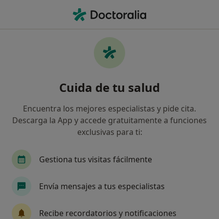
Men
Vértigo • Salou, Tarragona
Filtros
• 1
Seguro
Mapa
Especialistas en Vértigo en Salou
Cuida de tu salud
Así organizamos los resultados
Encuentra los mejores especialistas y pide cita.
Descarga la App y accede gratuitamente a funciones
¿Qué especialidad estás buscando?
exclusivas para ti:
Otorrino
Acupuntor
Alergólogo
Anal
Gestiona tus visitas fácilmente
Envía mensajes a tus especialistas
Recibe recordatorios y notificaciones