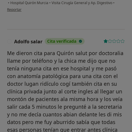
•
Hospital Quirón Murcia
•
Visita Cirugía General y Ap. Digestivo
•
en opinión del usuario María Josefa C. C.
Reportar
Adolfo salar
Cita verificada
A
Me dieron cita para Quirón salut por doctoralia
llame por teléfono y la chica me dijo que no
tenía ninguna cita en ese hospital y me pasó
con anatomía patológica para una cita con el
doctor lugan ridículo cogí también cita en su
clínica privada junto al corte ingles al llegar un
montón de pacientes ala misma hora y los veía
salir cada 5 minutos le pregunté a la secretaria
y no me decía cuantos abian delante les di mis
datos pero me fuy aburrido sabía que todas
esas personas tenían que entrar antes clínica