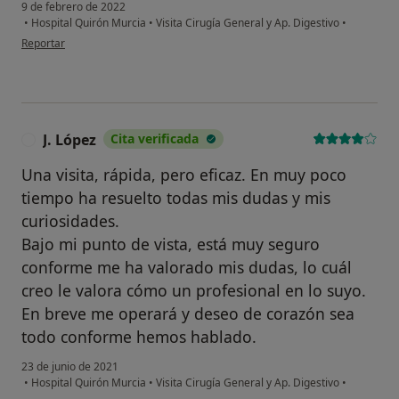
9 de febrero de 2022
•
Hospital Quirón Murcia
•
Visita Cirugía General y Ap. Digestivo
•
en opinión del usuario J.F.
Reportar
J. López
Cita verificada
J
Una visita, rápida, pero eficaz. En muy poco
tiempo ha resuelto todas mis dudas y mis
curiosidades.
Bajo mi punto de vista, está muy seguro
conforme me ha valorado mis dudas, lo cuál
creo le valora cómo un profesional en lo suyo.
En breve me operará y deseo de corazón sea
todo conforme hemos hablado.
23 de junio de 2021
•
Hospital Quirón Murcia
•
Visita Cirugía General y Ap. Digestivo
•
en opinión del usuario J. López