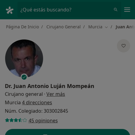
Men
¿Qué estás buscando?
Página De Inicio
Cirujano General
Murcia
Juan Ant
Cambiar de ci
Dr.
Juan Antonio Luján Mompeán
sobre las especializaciones
Cirujano general
·
Ver más
Murcia
4 direcciones
Núm. Colegiado: 303002845
45 opiniones