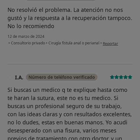
No resolvió el problema. La atención no nos
gustó y la respuesta a la recuperación tampoco.
No lo recomiendo
12 de marzo de 2024
en opinión del usuar
•
Consultorio privado
•
Cirugía fístula anal o perianal
•
Reportar
I.A.
Número de teléfono verificado
I
Si buscas un medico q te explique hasta como
te haran la sutura, este no es tu medico. Si
buscas un profesional seguro de su trabajo,
con las ideas claras y con resultados excelentes,
no lo dudes, estas en buenas manos. Yo acudi
desesperado con una fisura, varios meses
previos de tratamiento con otro doctor, y un