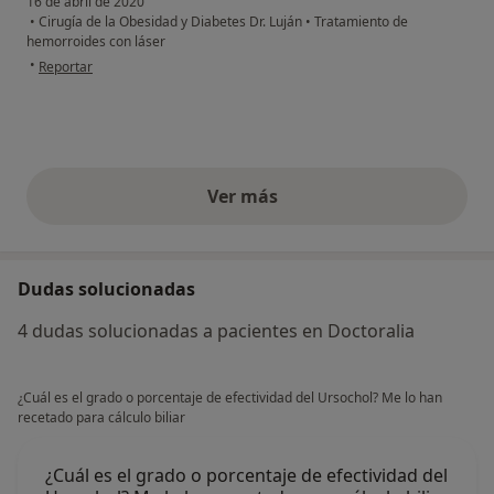
16 de abril de 2020
•
Cirugía de la Obesidad y Diabetes Dr. Luján
•
Tratamiento de
hemorroides con láser
en opinión del usuario gines franco
•
Reportar
Ver más
opiniones anteriores
Dudas solucionadas
4 dudas solucionadas a pacientes en Doctoralia
¿Cuál es el grado o porcentaje de efectividad del Ursochol? Me lo han
recetado para cálculo biliar
¿Cuál es el grado o porcentaje de efectividad del