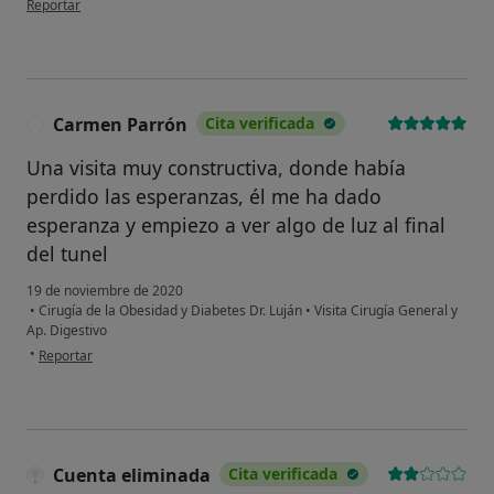
Reportar
Carmen Parrón
Cita verificada
C
Una visita muy constructiva, donde había
perdido las esperanzas, él me ha dado
esperanza y empiezo a ver algo de luz al final
del tunel
19 de noviembre de 2020
•
Cirugía de la Obesidad y Diabetes Dr. Luján
•
Visita Cirugía General y
Ap. Digestivo
en opinión del usuario Carmen Parrón
•
Reportar
Cuenta eliminada
Cita verificada