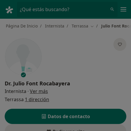
Men
¿Qué estás buscando?
Página De Inicio
Internista
Terrassa
Julio Font Roc
Cambiar de ciudad
Dr.
Julio Font Rocabayera
sobre las especializaciones
Internista
·
Ver más
Terrassa
1 dirección
Datos de contacto