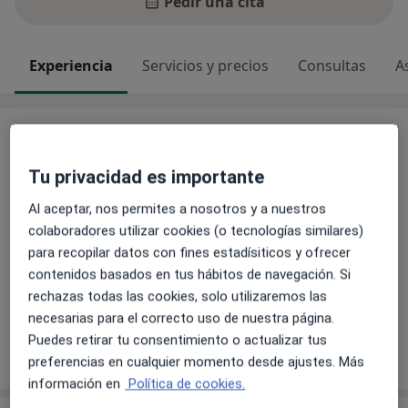
Pedir una cita
Experiencia
Servicios y precios
Consultas
A
Experiencia
Especialista en:
Tu privacidad es importante
Extrahospitalaria
Riesgo vascular
Al aceptar, nos permites a nosotros y a nuestros
colaboradores utilizar cookies (o tecnologías similares)
Principales enfermedades tratadas
para recopilar datos con fines estadísiticos y ofrecer
Anemia
EPOC
Hipercolesterolemia
contenidos basados en tus hábitos de navegación. Si
a11y_sr_more_disea
Diabetes tipo 2
Dislipidemia
+1
rechazas todas las cookies, solo utilizaremos las
necesarias para el correcto uso de nuestra página.
Puedes retirar tu consentimiento o actualizar tus
Mostrar más detalles
sobre la experiencia
preferencias en cualquier momento desde ajustes. Más
información en
Política de cookies.