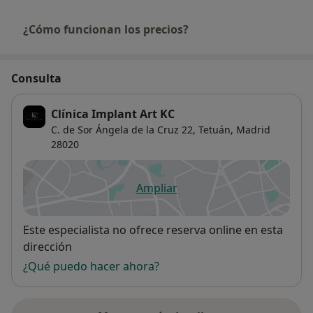
¿Cómo funcionan los precios?
Consulta
Clínica Implant Art KC
C. de Sor Ángela de la Cruz 22,
Tetuán
,
Madrid
28020
Ampliar
se abre en una nueva pestañ
Disponibilidad
Este especialista no ofrece reserva online en esta
dirección
¿Qué puedo hacer ahora?