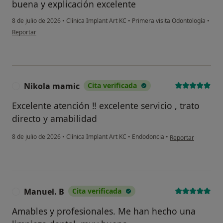
buena y explicación excelente
8 de julio de 2026
•
Clínica Implant Art KC
•
Primera visita Odontología
•
en opinión del usuario Fernando
Reportar
Nikola mamic
Cita verificada
N
Excelente atención ‼ excelente servicio , trato
directo y amabilidad
en opinión del usu
8 de julio de 2026
•
Clínica Implant Art KC
•
Endodoncia
•
Reportar
Manuel. B
Cita verificada
M
Amables y profesionales. Me han hecho una