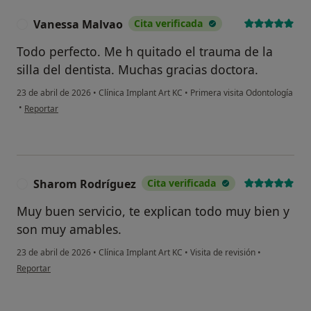
Vanessa Malvao
Cita verificada
V
Todo perfecto. Me h quitado el trauma de la
silla del dentista. Muchas gracias doctora.
23 de abril de 2026
•
Clínica Implant Art KC
•
Primera visita Odontología
en opinión del usuario Vanessa Malvao
•
Reportar
Sharom Rodríguez
Cita verificada
S
Muy buen servicio, te explican todo muy bien y
son muy amables.
23 de abril de 2026
•
Clínica Implant Art KC
•
Visita de revisión
•
en opinión del usuario Sharom Rodríguez
Reportar