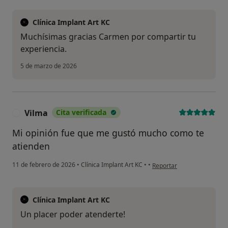
Clínica Implant Art KC
Muchísimas gracias Carmen por compartir tu
experiencia.
5 de marzo de 2026
Vilma
Cita verificada
V
Mi opinión fue que me gustó mucho como te
atienden
en opinión del usuario Vil
11 de febrero de 2026
•
Clínica Implant Art KC
•
•
Reportar
Clínica Implant Art KC
Un placer poder atenderte!