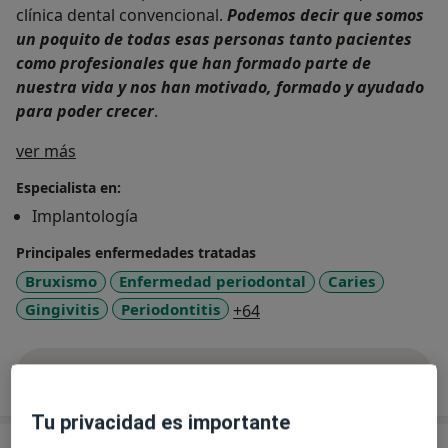
clínica dental convencional.
Podemos decir que somos
un poquito de todas esas personas tanto pacientes
como profesionales que han formado parte de
nuestra vida y nos han motivado, formado y ayudado
para poder crecer
.
Sobre mí
ver más
Especialista en:
Implantología
Principales enfermedades tratadas
Bruxismo
Enfermedad periodontal
Caries
a11y_sr_more_diseases
Gingivitis
Periodontitis
+64
Mostrar más detalles
sobre la experiencia
Tu privacidad es importante