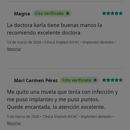
Magna
Cita verificada
M
La doctora karla tiene buenas manos la
recomiendo excelente doctora
14 de marzo de 2026
•
Clínica Implant Art KC
•
Implantes dentales
•
en opinión del usuario Magna
Reportar
Mari Carmen Pérez
Cita verificada
M
Me quito una muela que tenía con infección y
me puso implantes y me puso puntos.
Quede encantada, la atención excelente.
5 de marzo de 2026
•
Clínica Implant Art KC
•
Implantes dentales
•
en opinión del usuario Mari Carmen Pérez
Reportar