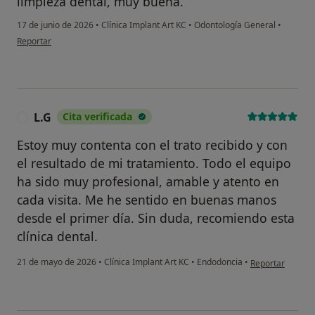
limpieza dental, muy buena.
17 de junio de 2026
•
Clínica Implant Art KC
•
Odontología General
•
en opinión del usuario Manuel. B
Reportar
L.G
Cita verificada
L
Estoy muy contenta con el trato recibido y con
el resultado de mi tratamiento. Todo el equipo
ha sido muy profesional, amable y atento en
cada visita. Me he sentido en buenas manos
desde el primer día. Sin duda, recomiendo esta
clínica dental.
en opinión del u
21 de mayo de 2026
•
Clínica Implant Art KC
•
Endodoncia
•
Reportar