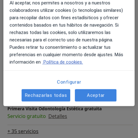
Servicios y precios
Al aceptar, nos permites a nosotros y a nuestros
colaboradores utilizar cookies (o tecnologías similares)
Primera visita Odontología
para recopilar datos con fines estadísiticos y ofrecer
Servicio gratuito
Detalles
contenidos basados en tus hábitos de navegación. Si
rechazas todas las cookies, solo utilizaremos las
Retenedores ortodoncia
necesarias para el correcto uso de nuestra página.
Desde 280 €
Detalles
Puedes retirar tu consentimiento o actualizar tus
preferencias en cualquier momento desde ajustes. Más
Primera visita endodoncia
información en
Política de cookies.
Servicio gratuito
Detalles
Configurar
Primera Visita Odontología Estética
Servicio gratuito
Detalles
Rechazarlas todas
Aceptar
Primera Visita Odontología Estética gratuita
Servicio gratuito
Detalles
+ 35 servicios