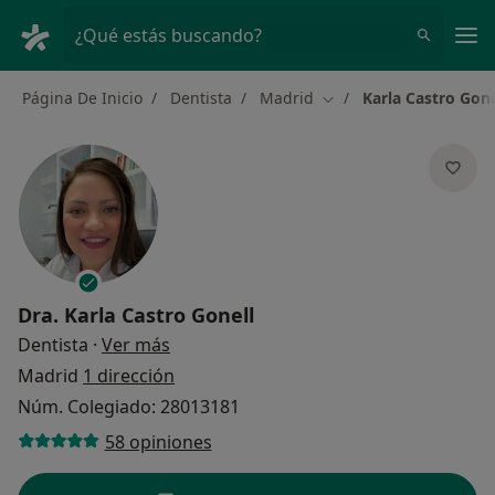
Men
¿Qué estás buscando?
Página De Inicio
Dentista
Madrid
Karla Castro Gone
Cambiar de ciudad
Dra.
Karla Castro Gonell
sobre las especializaciones
Dentista
·
Ver más
Madrid
1 dirección
Núm. Colegiado: 28013181
58 opiniones