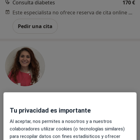
Consulta diabetes
170 €
Este especialista no ofrece reserva de cita online en esta dirección.
Pedir una cita
Dra. Sandra Solís González
·
Ver más
Dentista, Dentista infantil
Tu privacidad es importante
329 opiniones
Al aceptar, nos permites a nosotros y a nuestros
Dirección 1
Dirección 2
colaboradores utilizar cookies (o tecnologías similares)
para recopilar datos con fines estadísiticos y ofrecer