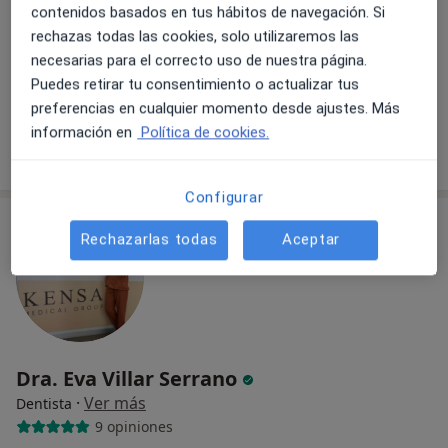
contenidos basados en tus hábitos de navegación. Si
Genista 7 28011 Madrid, Madrid
•
Mapa
rechazas todas las cookies, solo utilizaremos las
Clínica Dental Sonrisas Saludables
necesarias para el correcto uso de nuestra página.
Blanqueamiento dental
desde 180 €
Puedes retirar tu consentimiento o actualizar tus
Este especialista no ofrece reserva de cita online en esta dirección.
preferencias en cualquier momento desde ajustes. Más
información en
Política de cookies.
Pedir una cita
Configurar
Rechazarlas todas
Aceptar
Dra. Eva Villar Serrano
·
Ver más
Dentista
9 opiniones