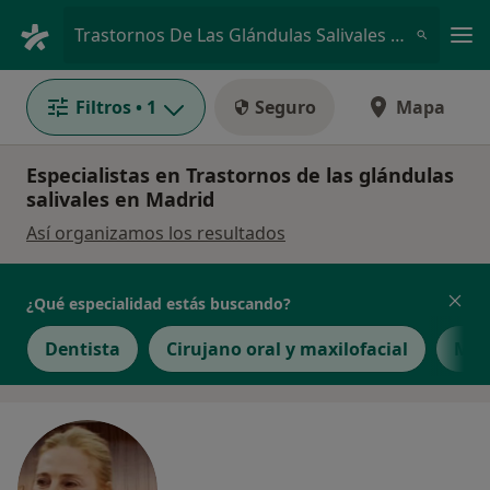
Men
Trastornos De Las Glándulas Salivales • Madrid, Madrid
Filtros
• 1
Seguro
Mapa
Especialistas en Trastornos de las glándulas
salivales en Madrid
Así organizamos los resultados
¿Qué especialidad estás buscando?
Dentista
Cirujano oral y maxilofacial
Méd