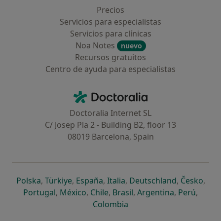
Precios
Servicios para especialistas
Servicios para clínicas
Noa Notes
nuevo
Recursos gratuitos
Centro de ayuda para especialistas
Contacto
Doctoralia - Página de inicio
Doctoralia Internet SL
C/ Josep Pla 2 - Building B2, floor 13
08019 Barcelona, Spain
se abre en una nueva pestaña
se abre en una nueva pestaña
se abre en una nueva pestaña
se abre en una nueva pes
se abre en 
se a
Polska
,
Türkiye
,
España
,
Italia
,
Deutschland
,
Česko
,
se abre en una nueva pestaña
se abre en una nueva pestaña
se abre en una nueva pestaña
se abre en una nueva p
se abre en 
se abr
Portugal
,
México
,
Chile
,
Brasil
,
Argentina
,
Perú
,
se abre en una nueva pe
Colombia