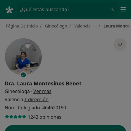
Men
¿Qué estás buscando?
Página De Inicio
Ginecólogo
Valencia
Laura Montes
Cambiar de ciudad
Dra.
Laura Montesinos Benet
sobre las especializaciones
Ginecóloga
·
Ver más
Valencia
1 dirección
Núm. Colegiado: 464620190
1242 opiniones