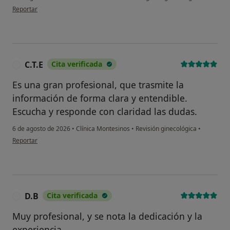
en opinión del usuario Pilar Vaquero
Reportar
C.T.E
Cita verificada
C
Es una gran profesional, que trasmite la
información de forma clara y entendible.
Escucha y responde con claridad las dudas.
6 de agosto de 2026
•
Clínica Montesinos
•
Revisión ginecológica
•
en opinión del usuario C.T.E
Reportar
D.B
Cita verificada
D
Muy profesional, y se nota la dedicación y la
experiencia.