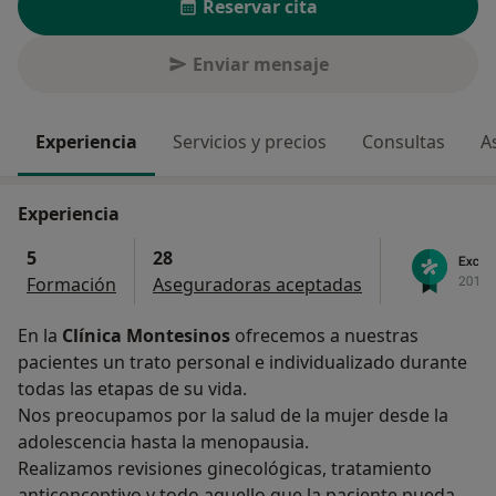
Reservar cita
Enviar mensaje
Experiencia
Servicios y precios
Consultas
A
Experiencia
5
28
Formación
Aseguradoras aceptadas
En la
Clínica Montesinos
ofrecemos a nuestras
pacientes un trato personal e individualizado durante
todas las etapas de su vida.
Nos preocupamos por la salud de la mujer desde la
adolescencia hasta la menopausia.
Realizamos revisiones ginecológicas, tratamiento
anticonceptivo y todo aquello que la paciente pueda