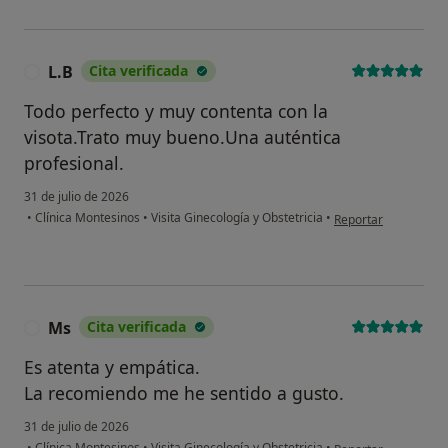
L.B
Cita verificada
L
Todo perfecto y muy contenta con la
visota.Trato muy bueno.Una auténtica
profesional.
31 de julio de 2026
en opinión del usuar
•
Clínica Montesinos
•
Visita Ginecología y Obstetricia
•
Reportar
Ms
Cita verificada
M
Es atenta y empática.
La recomiendo me he sentido a gusto.
31 de julio de 2026
en opinión del usuar
•
Clínica Montesinos
•
Visita Ginecología y Obstetricia
•