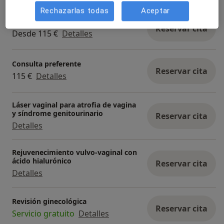
Servicios y precios
Rechazarlas todas
Aceptar
Urgencias ginecológicas
Reservar cita
Desde 115 €
Detalles
Consulta preferente
Reservar cita
115 €
Detalles
Láser vaginal para atrofia de vagina
y síndrome genitourinario
Reservar cita
Detalles
Rejuvenecimiento vulvo-vaginal con
ácido hialurónico
Reservar cita
Detalles
Revisión ginecológica
Reservar cita
Servicio gratuito
Detalles