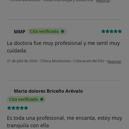
Reportar
MMP
Cita verificada
M
La doctora fue muy profesional y me sentí muy
cuidada.
en opinión d
21 de julio de 2026
•
Clínica Montesinos
•
Colocación del DIU
•
Reportar
María dolores Briceño Arévalo
M
Cita verificada
Es toda una profesional, me encanta, estoy muy
tranquila con ella