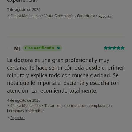
5 de agosto de 2026
en opinión del usuar
•
Clínica Montesinos
•
Visita Ginecología y Obstetricia
•
Reportar
Mj
Cita verificada
M
La doctora es una gran profesional y muy
cercana. Te hace sentir cómoda desde el primer
minuto y explica todo con mucha claridad. Se
nota que le importa el paciente y escucha con
atención. La recomiendo totalmente.
4 de agosto de 2026
•
Clínica Montesinos
•
Tratamiento hormonal de reemplazo con
hormonas bioidénticas
en opinión del usuario Mj
•
Reportar