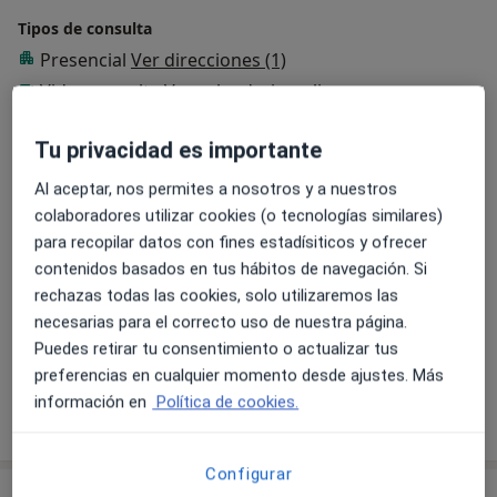
ofrecemos soluciones a sus problemas íntimos
Tipos de consulta
vaginales mediante tratamientos hormonales, láser,
Presencial
Ver direcciones (1)
radiofrecuencia, Acido Hialurónico o el mismo Vaginal-
Training.
Videoconsulta
Ver calendario online
Fotos y vídeos
Tu privacidad es importante
Al aceptar, nos permites a nosotros y a nuestros
colaboradores utilizar cookies (o tecnologías similares)
para recopilar datos con fines estadísiticos y ofrecer
contenidos basados en tus hábitos de navegación. Si
rechazas todas las cookies, solo utilizaremos las
necesarias para el correcto uso de nuestra página.
Ver galería (8)
Puedes retirar tu consentimiento o actualizar tus
preferencias en cualquier momento desde ajustes. Más
información en
Política de cookies.
Mostrar más detalles
sobre la experiencia
Configurar