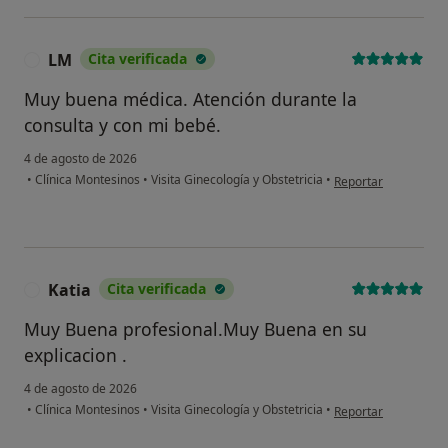
LM
Cita verificada
L
Muy buena médica. Atención durante la
consulta y con mi bebé.
4 de agosto de 2026
en opinión del usuar
•
Clínica Montesinos
•
Visita Ginecología y Obstetricia
•
Reportar
Katia
Cita verificada
K
Muy Buena profesional.Muy Buena en su
explicacion .
4 de agosto de 2026
en opinión del usuar
•
Clínica Montesinos
•
Visita Ginecología y Obstetricia
•
Reportar