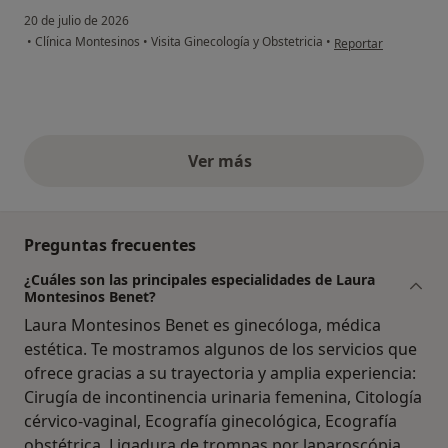
20 de julio de 2026
en opinión del usuar
•
Clínica Montesinos
•
Visita Ginecología y Obstetricia
•
Reportar
Ver más
opiniones anteriores
Preguntas frecuentes
¿Cuáles son las principales especialidades de Laura
Montesinos Benet?
Laura Montesinos Benet es ginecóloga, médica
estética. Te mostramos algunos de los servicios que
ofrece gracias a su trayectoria y amplia experiencia:
Cirugía de incontinencia urinaria femenina, Citología
cérvico-vaginal, Ecografía ginecológica, Ecografía
obstétrica, Ligadura de trompas por laparoscópia,