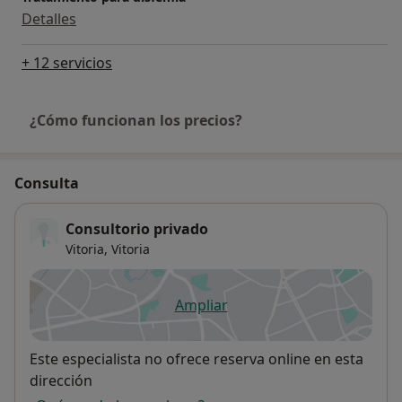
Detalles
+ 12 servicios
¿Cómo funcionan los precios?
Consulta
Consultorio privado
Vitoria,
Vitoria
Ampliar
se abre en una nueva pestañ
Disponibilidad
Este especialista no ofrece reserva online en esta
dirección