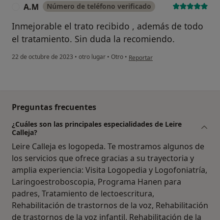
A.M
Número de teléfono verificado
A
Sí, varias veces
Inmejorable el trato recibido , además de todo
Sí, una vez
el tratamiento. Sin duda la recomiendo.
No, pero lo consideraría
en opinión del usuario A.M
22 de octubre de 2023
•
otro lugar
•
Otro
•
Reportar
No, y no confío en ello
Continuar
Preguntas frecuentes
¿Cuáles son las principales especialidades de Leire
Calleja?
Leire Calleja es logopeda. Te mostramos algunos de
los servicios que ofrece gracias a su trayectoria y
amplia experiencia: Visita Logopedia y Logofoniatría,
Laringoestroboscopia, Programa Hanen para
padres, Tratamiento de lectoescritura,
Rehabilitación de trastornos de la voz, Rehabilitación
de trastornos de la voz infantil, Rehabilitación de la