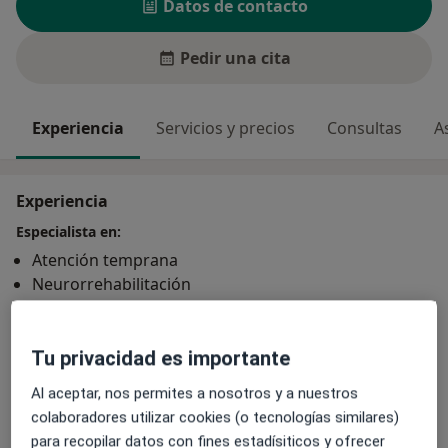
Datos de contacto
Pedir una cita
Experiencia
Servicios y precios
Consultas
A
Experiencia
Especialista en:
Atención temprana
Neurorrehabilitación
Lectoescritura
Principales enfermedades tratadas
Tu privacidad es importante
Deglución atípica
Afasia
Trastorno fonológico
Al aceptar, nos permites a nosotros y a nuestros
a11y_sr_more_dis
Trastornos de la voz
Rotacismo
+7
colaboradores utilizar cookies (o tecnologías similares)
para recopilar datos con fines estadísiticos y ofrecer