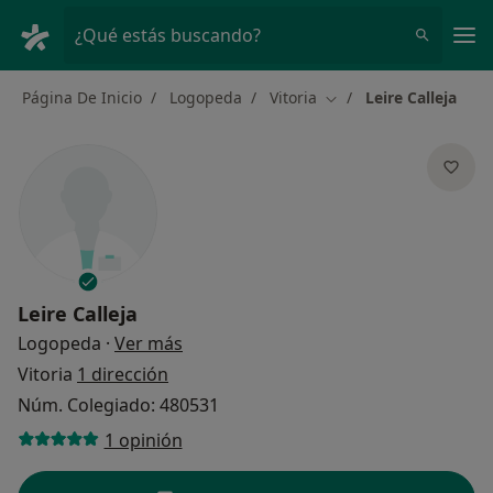
Men
¿Qué estás buscando?
Página De Inicio
Logopeda
Vitoria
Leire Calleja
Cambiar de ciudad
Leire Calleja
sobre las especializaciones
Logopeda
·
Ver más
Vitoria
1 dirección
Núm. Colegiado: 480531
1 opinión