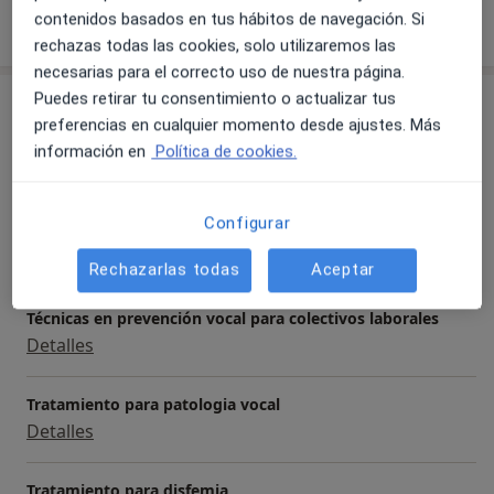
Mostrar más detalles
contenidos basados en tus hábitos de navegación. Si
sobre la experiencia
rechazas todas las cookies, solo utilizaremos las
necesarias para el correcto uso de nuestra página.
Puedes retirar tu consentimiento o actualizar tus
Servicios y precios
preferencias en cualquier momento desde ajustes. Más
Visita Logopedia y Logofoniatría
información en
Política de cookies.
Detalles
Configurar
Terapia miofuncional
Detalles
Rechazarlas todas
Aceptar
Técnicas en prevención vocal para colectivos laborales
Detalles
Tratamiento para patologia vocal
Detalles
Tratamiento para disfemia