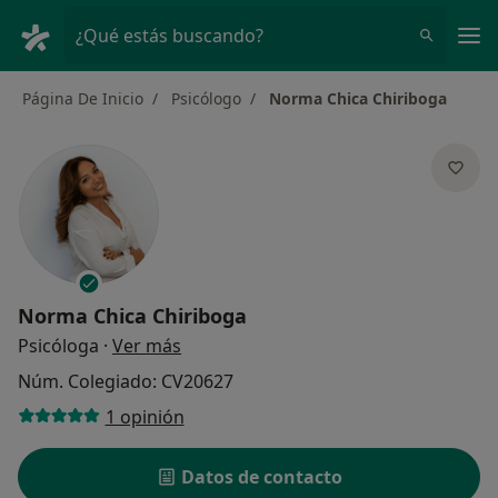
Men
¿Qué estás buscando?
Página De Inicio
Psicólogo
Norma Chica Chiriboga
Norma Chica Chiriboga
sobre las especializaciones
Psicóloga
·
Ver más
Núm. Colegiado: CV20627
1 opinión
Datos de contacto