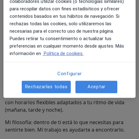
colaboradores utilizar cookies (o tecnologías similares)
¿En qué puedo ayudarte?
para recopilar datos con fines estadísiticos y ofrecer
Ansiedad, estrés y gestión emocional
contenidos basados en tus hábitos de navegación. Si
rechazas todas las cookies, solo utilizaremos las
Autoestima y crecimiento personal
necesarias para el correcto uso de nuestra página.
Puedes retirar tu consentimiento o actualizar tus
Relaciones, comunicación y límites
preferencias en cualquier momento desde ajustes. Más
Terapia de pareja y familiar
información en
Política de cookies.
Duelo y transiciones vitales
Configurar
Bienestar emocional general
Rechazarlas todas
Aceptar
Atiendo 100% online por videollamada, en español,
con horarios flexibles adaptados a tu ritmo de vida
(mañana, tarde y noche).
Mi filosofía: dentro de ti está lo que necesitas para
sentirte bien. Mi trabajo es ayudarte a encontrarlo.