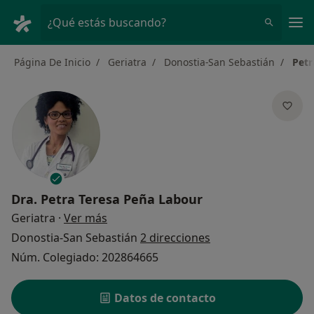
Men
¿Qué estás buscando?
Página De Inicio
Geriatra
Donostia-San Sebastián
Petr
Dra.
Petra Teresa Peña Labour
sobre las especializaciones
Geriatra
·
Ver más
Donostia-San Sebastián
2 direcciones
Núm. Colegiado: 202864665
Datos de contacto