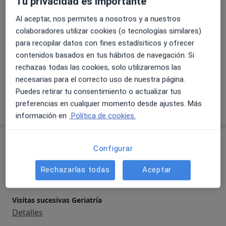
Tu privacidad es importante
permita diagnosticar y
Principales enfermedades tratadas
Al aceptar, nos permites a nosotros y a nuestros
mejorar su calidad de vida.
Delirio
Depresión en los ancianos
colaboradores utilizar cookies (o tecnologías similares)
Discapacidades de la motricidad
para recopilar datos con fines estadísiticos y ofrecer
contenidos basados en tus hábitos de navegación. Si
Temblor inducido por fármacos
rechazas todas las cookies, solo utilizaremos las
a11y_sr_more_dis
Trastorno del sueño por ansiedad
+7
necesarias para el correcto uso de nuestra página.
Puedes retirar tu consentimiento o actualizar tus
Mostrar más detalles
preferencias en cualquier momento desde ajustes. Más
sobre la experiencia
información en
Política de cookies.
Servicios y precios
Configurar
Visita Geriatría
Rechazarlas todas
Aceptar
Detalles
Visitas sucesivas Geriatría
Detalles