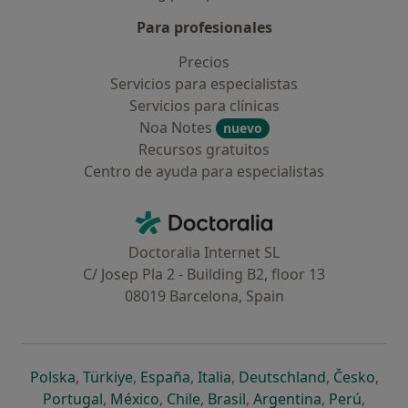
Para profesionales
Precios
Servicios para especialistas
Servicios para clínicas
Noa Notes
nuevo
Recursos gratuitos
Centro de ayuda para especialistas
Contacto
Doctoralia - Página de inicio
Doctoralia Internet SL
C/ Josep Pla 2 - Building B2, floor 13
08019 Barcelona, Spain
se abre en una nueva pestaña
se abre en una nueva pestaña
se abre en una nueva pestaña
se abre en una nueva pes
se abre en 
se a
Polska
,
Türkiye
,
España
,
Italia
,
Deutschland
,
Česko
,
se abre en una nueva pestaña
se abre en una nueva pestaña
se abre en una nueva pestaña
se abre en una nueva p
se abre en 
se abr
Portugal
,
México
,
Chile
,
Brasil
,
Argentina
,
Perú
,