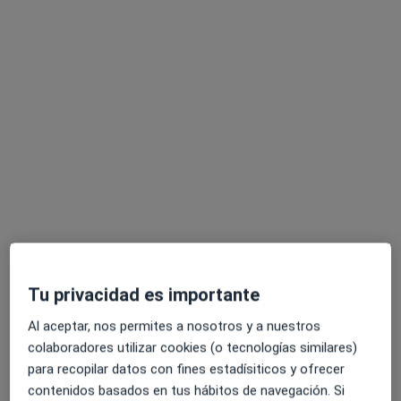
Dr. Pedro Antonio Fortuño Citoler
·
Ver más
Dentista
450 opiniones
Plaza de Filipinas, 11, Toledo
•
Mapa
Odontología Estética Pedro Citoler
Tu privacidad es importante
Blanqueamiento dental
Precio sin especificar
Al aceptar, nos permites a nosotros y a nuestros
Este especialista no ofrece reserva de cita online en esta dirección.
colaboradores utilizar cookies (o tecnologías similares)
para recopilar datos con fines estadísiticos y ofrecer
Pedir una cita
contenidos basados en tus hábitos de navegación. Si