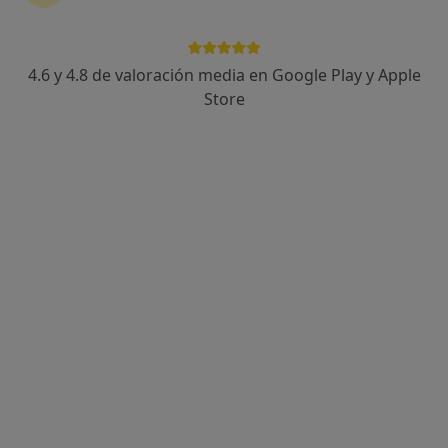
4.6 y 4.8 de valoración media en Google Play y Apple
Dra. Carolina Nieto Moraleda
Store
·
Ver más
Dentista, Dentista infantil
135 opiniones
Experto en ortodoncia, implantes y carillas
Profesor de Odontología Universidad URJC de
Madrid
Los pacientes valoran mi gran atención al paciente
Calle Río Guadarrama 46, Toledo
•
Mapa
Clínica Dental SD
Blanqueamiento dental
desde 59 €
Este especialista no ofrece reserva de cita online en esta dirección.
Pedir una cita