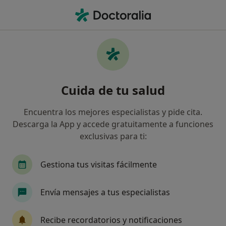
Men
Blanqueamiento Dental • Toledo, Toledo
Filtros
• 1
Seguro
Mapa
Blanqueamiento dental en Toledo: clínicas y
Cuida de tu salud
especialistas
Así organizamos los resultados
Encuentra los mejores especialistas y pide cita.
Descarga la App y accede gratuitamente a funciones
exclusivas para ti:
¿Qué tipo de visita quieres reservar?
Blanqueamiento dental
Blanqueamiento lase
Gestiona tus visitas fácilmente
Envía mensajes a tus especialistas
Recibe recordatorios y notificaciones