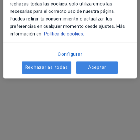
rechazas todas las cookies, solo utilizaremos las
necesarias para el correcto uso de nuestra página.
Puedes retirar tu consentimiento o actualizar tus
preferencias en cualquier momento desde ajustes. Más
información en
Política de cookies.
Configurar
Odontología Estética Pedro Citoler
Rechazarlas todas
Aceptar
Dentista
842 opiniones
Plaza de Filipinas, 11, Toledo
•
Mapa
Odontología Estética Pedro Citoler
Blanqueamiento dental
Precio sin especificar
Ningún profesional de este centro tiene citas disponibles
Mostrar perfil