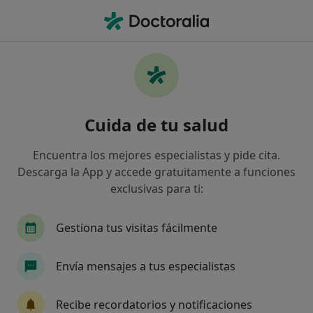
Men
Empaste Dental • Toledo, Toledo
Filtros
• 1
Seguro
Mapa
Empaste dental en Toledo: clínicas y
Cuida de tu salud
especialistas
Así organizamos los resultados
Encuentra los mejores especialistas y pide cita.
Descarga la App y accede gratuitamente a funciones
exclusivas para ti:
¿Cuál es tu compañía aseguradora?
Adeslas
Asisa
Sanitas
DKV Seguros
Gestiona tus visitas fácilmente
Envía mensajes a tus especialistas
Recibe recordatorios y notificaciones