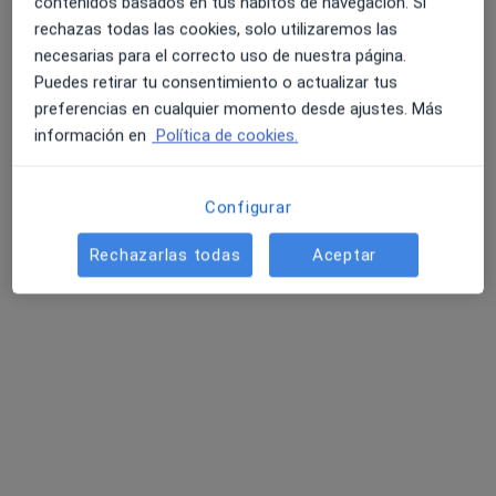
contenidos basados en tus hábitos de navegación. Si
rechazas todas las cookies, solo utilizaremos las
necesarias para el correcto uso de nuestra página.
Puedes retirar tu consentimiento o actualizar tus
preferencias en cualquier momento desde ajustes. Más
información en
Política de cookies.
Configurar
Odontología Estética Pedro Citoler
Rechazarlas todas
Aceptar
Dentista
842 opiniones
Plaza de Filipinas, 11, Toledo
•
Mapa
Odontología Estética Pedro Citoler
Empaste dental
Precio sin especificar
Mostrar más servicios
Ningún profesional de este centro tiene citas disponibles