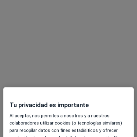
Dr. Pedro Antonio Fortuño Citoler
·
Ver más
Dentista
450 opiniones
Plaza de Filipinas, 11, Toledo
•
Mapa
Odontología Estética Pedro Citoler
Tu privacidad es importante
Empaste dental
Precio sin especificar
Al aceptar, nos permites a nosotros y a nuestros
Este especialista no ofrece reserva de cita online en esta dirección.
colaboradores utilizar cookies (o tecnologías similares)
Pedir una cita
para recopilar datos con fines estadísiticos y ofrecer