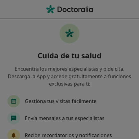
Men
Blefaroplastia • Motril, Granada
Filtros
• 1
Seguro
Mapa
Blefaroplastia en Motril: clínicas y
Cuida de tu salud
especialistas
Así organizamos los resultados
Encuentra los mejores especialistas y pide cita.
Descarga la App y accede gratuitamente a funciones
exclusivas para ti:
¿Qué tipo de visita quieres reservar?
Blefaroplastia
Blefaroplastia sin cirugía (PLA
Gestiona tus visitas fácilmente
Envía mensajes a tus especialistas
Recibe recordatorios y notificaciones