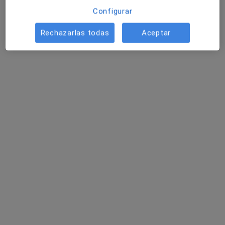
Configurar
Rechazarlas todas
Aceptar
Clínica ANUT
Médico estético, Médico de familia, Dietista nutricionista
189 opiniones
Calle Cardenal Belluga 3, Motril
•
Mapa
Clínica ANUT
Blefaroplastia sin cirugía (PLASMED)
Precio sin especificar
Ningún profesional de este centro tiene citas disponibles
Mostrar perfil