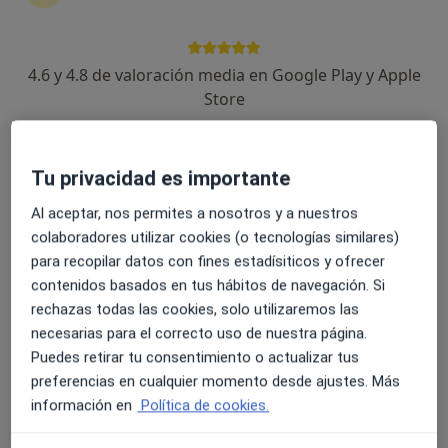
4.6 y 4.8 de valoración media en Google Play y Apple
Dr. José Miguel Fernández Rodríguez
Store
·
Ver más
Médico general, Médico estético
158 opiniones
Tu privacidad es importante
Calle Cardenal Belluga 3, Motril
•
Mapa
Clínica ANUT
Al aceptar, nos permites a nosotros y a nuestros
Blefaroplastia sin cirugía (PLASMED)
Precio sin especificar
colaboradores utilizar cookies (o tecnologías similares)
para recopilar datos con fines estadísiticos y ofrecer
Este especialista no ofrece reserva de cita online en esta dirección.
contenidos basados en tus hábitos de navegación. Si
rechazas todas las cookies, solo utilizaremos las
Pedir una cita
necesarias para el correcto uso de nuestra página.
Puedes retirar tu consentimiento o actualizar tus
preferencias en cualquier momento desde ajustes. Más
información en
Política de cookies.