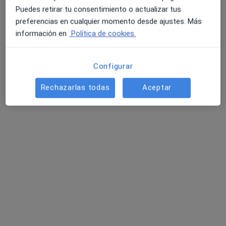
Puedes retirar tu consentimiento o actualizar tus
Hospital Quiron San Camilo
preferencias en cualquier momento desde ajustes. Más
Cirugía coronaria valvular con CEC
Precio sin especificar
información en
Política de cookies.
Este especialista no ofrece reserva de cita online en esta dirección.
Pedir una cita
Configurar
Rechazarlas todas
Aceptar
Dr. Gonzalo Aldamíz-Echevarria Del
Castillo
·
Ver más
Cirujano cardiovascular
16 opiniones