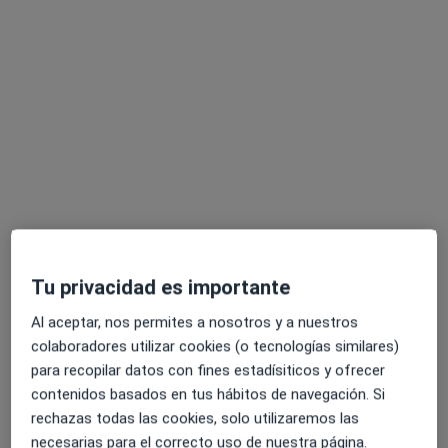
Ningún profesional de este centro tiene citas disponibles
Mostrar perfil
Tu privacidad es importante
Dr. Jorge Centeno Rodriguez
Cirujano cardiovascular
Al aceptar, nos permites a nosotros y a nuestros
6 opiniones
colaboradores utilizar cookies (o tecnologías similares)
para recopilar datos con fines estadísiticos y ofrecer
Dirección 1
Dirección 2
Dirección 3
Direcció
contenidos basados en tus hábitos de navegación. Si
rechazas todas las cookies, solo utilizaremos las
necesarias para el correcto uso de nuestra página.
c/ Juan Bravo 39, Madrid
•
Mapa