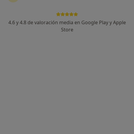
4.6 y 4.8 de valoración media en Google Play y Apple
DermoMedic
Store
·
Ver
Cirujano cardiovascular, Cirujano plástico, Dermatólogo
más
14 opiniones
Calle de Hermosilla 59, Madrid
•
Mapa
DermoMedic
Cirugía coronaria valvular con CEC
Precio sin especificar
Mostrar más servicios
Dr. Ignacio Alonso
Dra. Keila Mitsunaga
Dr. Javier Martín
Garcia
Alcalde
Ver todos los especialistas (4)