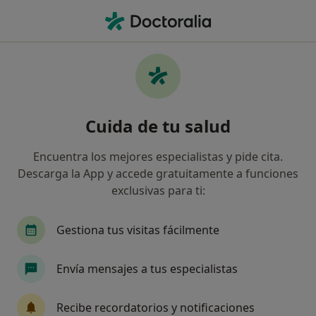
Men
Cirugía Coronaria Valvular Con Cec • Madrid, Madrid
Filtros
• 1
Seguro
Mapa
Cirugía coronaria valvular con CEC en
Cuida de tu salud
Madrid: clínicas y especialistas
Así organizamos los resultados
Encuentra los mejores especialistas y pide cita.
Descarga la App y accede gratuitamente a funciones
exclusivas para ti:
¿Qué especialidad estás buscando?
Cirujano cardiovascular
Dermatólogo
Cir
Gestiona tus visitas fácilmente
Envía mensajes a tus especialistas
Recibe recordatorios y notificaciones