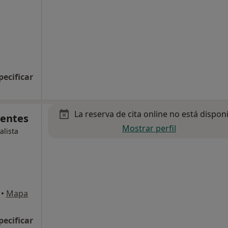
pecificar
La reserva de cita online no está dispon
uentes
Mostrar perfil
alista
•
Mapa
pecificar