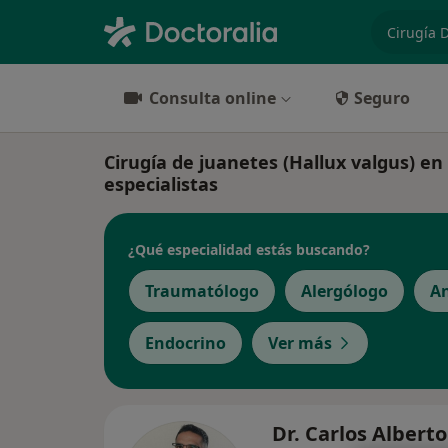
especiali
Consulta online
Seguro
Cirugía de juanetes (Hallux valgus) en 
especialistas
¿Qué especialidad estás buscando?
Traumatólogo
Alergólogo
An
Endocrino
Ver más
Dr. Carlos Alberto