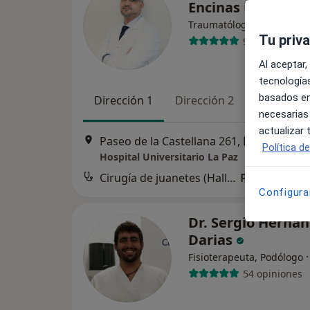
Encinas Ullán
·
Ver más
Traumatólogo
Tu priv
91 opiniones
Al aceptar,
tecnologías
basados en
Dirección 1
Dirección 2
necesarias
actualizar
Paseo de la Castellana 261, Madrid
•
Ma
Política d
Hospital Universitario La Paz
Cirugía de juanetes (Hallux valgus)
Precio sin es
Configura
Dr. Sergio Herná
Darias
Fisioterapeuta, Podólogo
54 opiniones