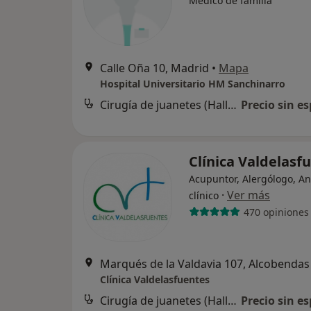
Médico de familia
Calle Oña 10, Madrid
•
Mapa
Hospital Universitario HM Sanchinarro
Cirugía de juanetes (Hallux valgus)
Precio sin es
Clínica Valdelasf
Acupuntor, Alergólogo, An
·
Ver más
clínico
470 opiniones
Marqués de la Valdavia 107, Alcobendas
Clínica Valdelasfuentes
Cirugía de juanetes (Hallux valgus)
Precio sin es