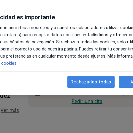
Pedir una cita
acidad es importante
 nos permites a nosotros y a nuestros colaboradores utilizar cooki
 similares) para recopilar datos con fines estadísiticos y ofrecer 
 tus hábitos de navegación. Si rechazas todas las cookies, solo uti
 para el correcto uso de nuestra página. Puedes retirar tu consenti
 tus preferencias en cualquier momento desde ajustes. Más informa
pa
e cookies.
pecificar
Rechazarlas todas
A
r
La reserva de cita online no está dispon
ndez
Pedir una cita
·
Ver más