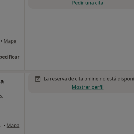
Pedir una cita
•
Mapa
pecificar
La reserva de cita online no está dispon
La
Mostrar perfil
o,
rgall, 81, Madrid
•
Mapa