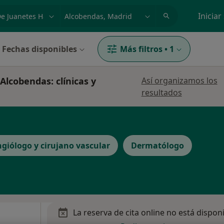
dad, enfermedad o nombre
p. ej. Madrid
Iniciar
Fechas disponibles
Más filtros
•
1
Alcobendas: clínicas y
Así organizamos los
resultados
giólogo y cirujano vascular
Dermatólogo
La reserva de cita online no está dispon