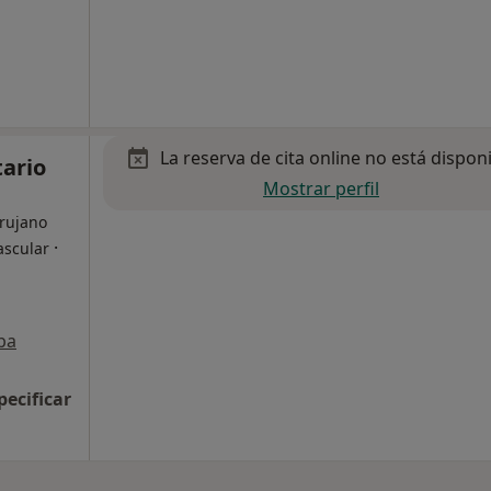
La reserva de cita online no está dispon
tario
Mostrar perfil
irujano
·
ascular
pa
pecificar