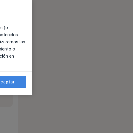
es (o
contenidos
lizaremos las
miento o
ción en
ceptar
ible