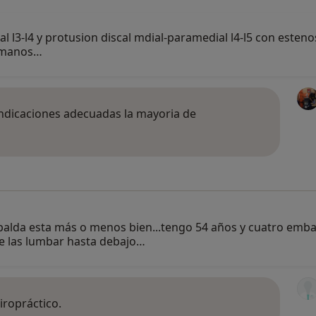
l l3-l4 y protusion discal mdial-paramedial l4-l5 con estenos
n manos…
indicaciones adecuadas la mayoria de
alda esta más o menos bien...tengo 54 años y cuatro emba
e las lumbar hasta debajo…
iropráctico.