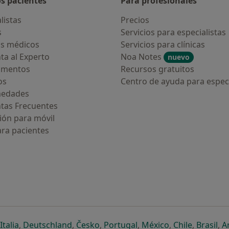
os pacientes
Para profesionales
listas
Precios
s
Servicios para especialistas
s médicos
Servicios para clínicas
ta al Experto
Noa Notes
nuevo
amentos
Recursos gratuitos
os
Centro de ayuda para especi
medades
tas Frecuentes
ión para móvil
ara pacientes
ueva pestaña
en una nueva pestaña
e abre en una nueva pestaña
se abre en una nueva pestaña
se abre en una nueva pestaña
se abre en una nueva pestaña
se abre en una nueva p
se abre en una
se abre e
se
Italia
,
Deutschland
,
Česko
,
Portugal
,
México
,
Chile
,
Brasil
,
A