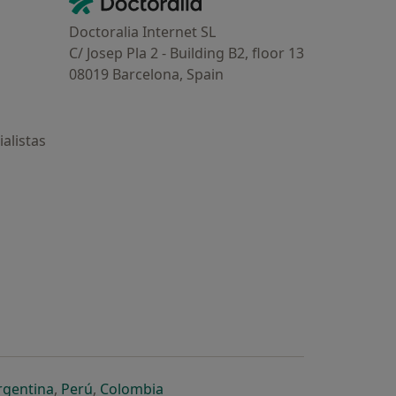
Contacto
Doctoralia Internet SL
C/ Josep Pla 2 - Building B2, floor 13
08019 Barcelona, Spain
alistas
estaña
 nueva pestaña
n una nueva pestaña
 abre en una nueva pestaña
se abre en una nueva pestaña
se abre en una nueva pestaña
se abre en una nueva pestaña
rgentina
,
Perú
,
Colombia