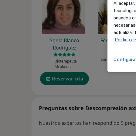
Al aceptar,
tecnologías
basados en
necesarias
actualizar
Política d
Sonia Blanco
Fernanda Parai
Rodriguez
Fisioterapeuta
Configura
San Pedro de Alcánt
Fisioterapeuta
Alcobendas
Reservar cita
Preguntas sobre Descompresión axi
Nuestros expertos han respondido 9 preg