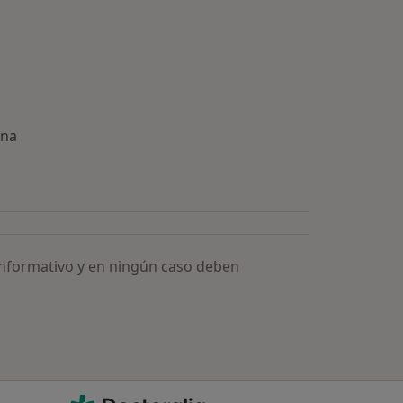
ona
ía: Especialistas más solicitados
informativo y en ningún caso deben
Doctoralia - Página de inicio