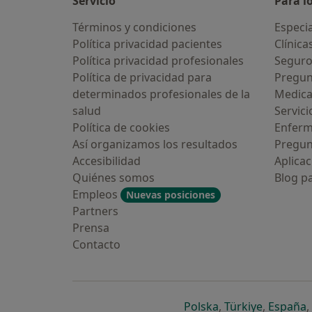
Servicio
Para l
Términos y condiciones
Especia
Política privacidad pacientes
Clínica
Política privacidad profesionales
Seguro
Política de privacidad para
Pregun
determinados profesionales de la
Medic
salud
Servici
Política de cookies
Enfer
Así organizamos los resultados
Pregun
Accesibilidad
Aplicac
Quiénes somos
Blog p
Empleos
Nuevas posiciones
Partners
Prensa
Contacto
se abre en una n
se abre 
s
Polska
,
Türkiye
,
España
,