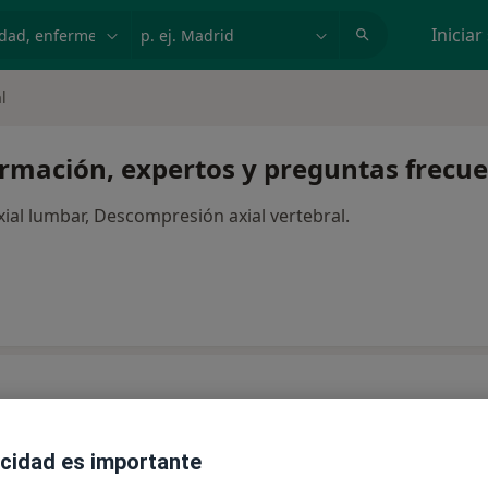
dad, enfermedad o nombre
p. ej. Madrid
Iniciar
l
ormación, expertos y preguntas frecu
al lumbar, Descompresión axial vertebral.
acidad es importante