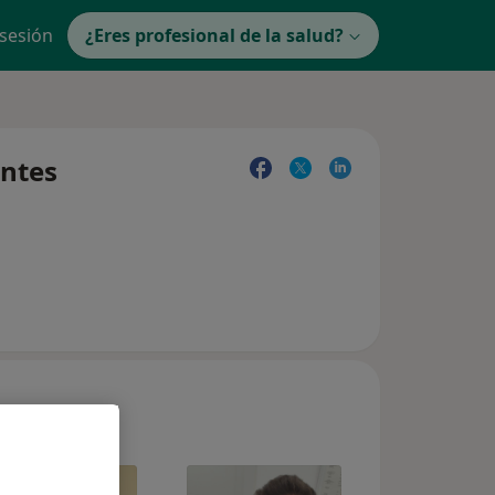
 sesión
¿Eres profesional de la salud?
entes