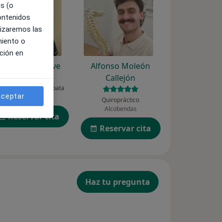
es (o
contenidos
lizaremos las
miento o
ción en
Bet Roura Esteve
Alfonso Moleón
Callejón
sioterapeuta, Osteópata
ceptar
Mataró
Quiropráctico
Alcobendas
Reservar cita
Reservar cita
Haz tu pregunta