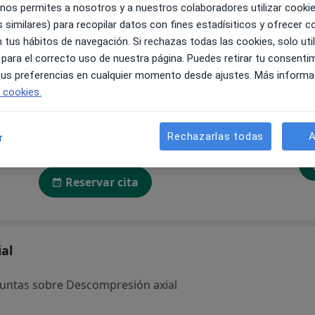
 nos permites a nosotros y a nuestros colaboradores utilizar cooki
 similares) para recopilar datos con fines estadísiticos y ofrecer 
 tus hábitos de navegación. Si rechazas todas las cookies, solo uti
 para el correcto uso de nuestra página. Puedes retirar tu consenti
 tus preferencias en cualquier momento desde ajustes. Más informa
e cookies.
zo
Adriana Royo
Iris María
Castellon
Domínguez Serrano
Fi
Rechazarlas todas
A
r
ara
Fisioterapeuta
Fisioterapeuta
Zaragoza
Las Palmas de Gran Canaria
Reservar cita
al
untas sobre Descompresión axial