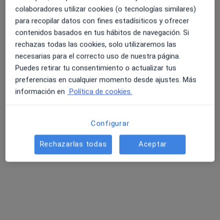
colaboradores utilizar cookies (o tecnologías similares)
para recopilar datos con fines estadísiticos y ofrecer
contenidos basados en tus hábitos de navegación. Si
rechazas todas las cookies, solo utilizaremos las
necesarias para el correcto uso de nuestra página.
Puedes retirar tu consentimiento o actualizar tus
preferencias en cualquier momento desde ajustes. Más
Sentits Psicologia i Teràpia
información en
Política de cookies.
Psicólogo
85 opiniones
Calle Santa Maria 84 bajo 1a, Vilassar de Mar
•
Mapa
Configurar
Sentits Psicologia i Teràpia
Rechazarlas todas
Aceptar
Desensibilización sistemática
desde 80 €
Mostrar más servicios
Héctor Florit
Franquesa