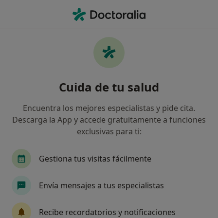
Men
Desensibilización Sistemática • Vilassar de Mar, Barcelona
Filtros
• 1
Mapa
Desensibilización sistemática en Vilassar de
Cuida de tu salud
Mar: clínicas y especialistas
Así organizamos los resultados
Encuentra los mejores especialistas y pide cita.
Descarga la App y accede gratuitamente a funciones
exclusivas para ti:
¿Qué especialidad estás buscando?
Psicólogo
Terapeuta complementario
Gestiona tus visitas fácilmente
Envía mensajes a tus especialistas
Recibe recordatorios y notificaciones