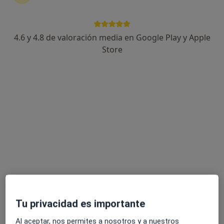
4.6 y 4.8 de valoración media en Google Play y Apple
Héctor Florit Franquesa
Store
·
Ver más
Psicólogo, Terapeuta complementario
42 opiniones
Dirección 1
Dirección 2
Calle Santa Maria 84 bajo 1a, Vilassar de Mar
•
Mapa
Sentits Psicologia i Teràpia
Desensibilización sistemática
desde 80 €
Este especialista no ofrece reserva de cita online en esta dirección.
Pedir una cita
Tu privacidad es importante
Al aceptar, nos permites a nosotros y a nuestros