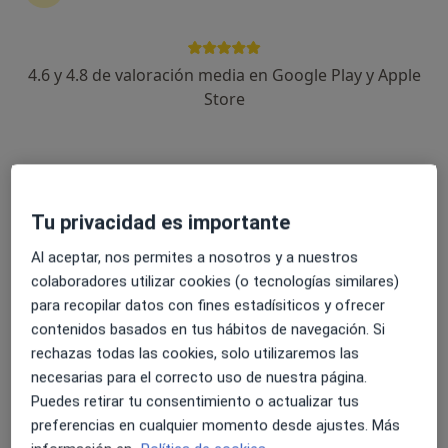
4.6 y 4.8 de valoración media en Google Play y Apple
Dra. María Fernández Rial
Store
·
Ver más
Ginecóloga
45 opiniones
Rúa Echegaray 9, Pontevedra
•
Mapa
Raposeiras Premium Salud
Tu privacidad es importante
Ecografía obstétrica
Precio sin especificar
Al aceptar, nos permites a nosotros y a nuestros
Este especialista no ofrece reserva de cita online en esta dirección.
colaboradores utilizar cookies (o tecnologías similares)
para recopilar datos con fines estadísiticos y ofrecer
Pedir una cita
contenidos basados en tus hábitos de navegación. Si
rechazas todas las cookies, solo utilizaremos las
necesarias para el correcto uso de nuestra página.
Puedes retirar tu consentimiento o actualizar tus
preferencias en cualquier momento desde ajustes. Más