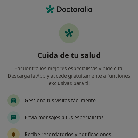
Men
Ecografía Obstétrica • Pontevedra, Pontevedra
Filtros
• 1
Mapa
Ecografía obstétrica en Pontevedra: clínicas
Cuida de tu salud
y especialistas
Así organizamos los resultados
Encuentra los mejores especialistas y pide cita.
Descarga la App y accede gratuitamente a funciones
exclusivas para ti:
¿Qué tipo de visita quieres reservar?
Ecografía obstétrica
Gestiona tus visitas fácilmente
Envía mensajes a tus especialistas
Recibe recordatorios y notificaciones