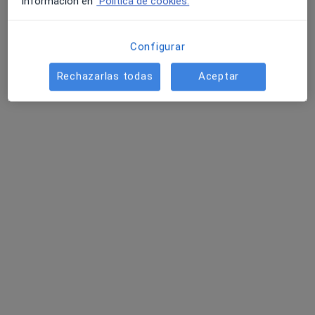
información en
Política de cookies.
Configurar
Dr. Emilio Salvador Cabo Silva
Rechazarlas todas
Aceptar
·
Ver más
Ginecólogo
14 opiniones
Plaza Barcelos 24-25 Bajo, Pontevedra
•
Mapa
Consultorio privado
Ecografía obstétrica
Precio sin especificar
Este especialista no ofrece reserva de cita online en esta dirección.
Pedir una cita