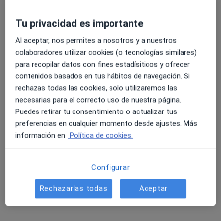
Tu privacidad es importante
Al aceptar, nos permites a nosotros y a nuestros
Clínica Vocca
colaboradores utilizar cookies (o tecnologías similares)
Dentista
para recopilar datos con fines estadísiticos y ofrecer
39 opiniones
contenidos basados en tus hábitos de navegación. Si
rechazas todas las cookies, solo utilizaremos las
Av. Pau Casals 33, Sant Quirze del Vallès
•
Mapa
necesarias para el correcto uso de nuestra página.
Clínica Vocca
Puedes retirar tu consentimiento o actualizar tus
Odontología General
Precio sin especificar
preferencias en cualquier momento desde ajustes. Más
Mostrar más servicios
información en
Política de cookies.
Ningún profesional de este centro tiene citas disponibles
Mostrar perfil
Configurar
Rechazarlas todas
Aceptar