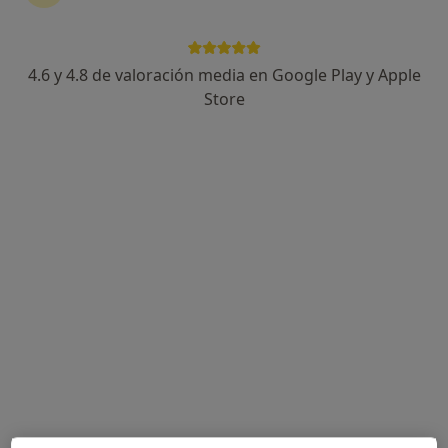
4.6 y 4.8 de valoración media en Google Play y Apple
Dr. Oswaldo Carvallo Cacini
Store
·
Ver más
Dentista
27 opiniones
Av. Pau Casals 33, Sant Quirze del Vallès
•
Mapa
Clínica Vocca
Odontología General
Precio sin especificar
Este especialista no ofrece reserva de cita online en esta dirección.
Pedir una cita