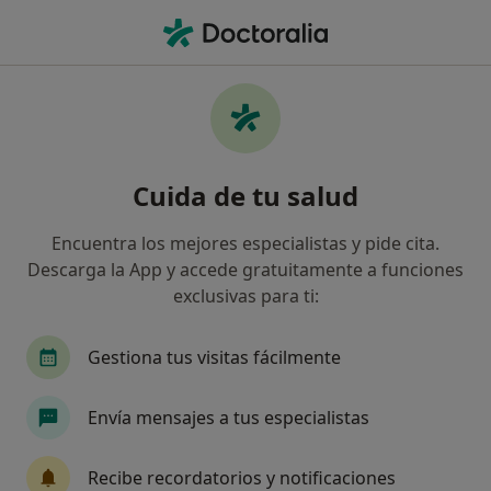
Men
Odontología General • Sant Quirze del Vallès, Barcelona
Filtros
• 1
Seguro
Mapa
Odontología General en Sant Quirze del
Cuida de tu salud
Vallès: clínicas y especialistas
Así organizamos los resultados
Encuentra los mejores especialistas y pide cita.
Descarga la App y accede gratuitamente a funciones
exclusivas para ti:
¿Qué especialidad estás buscando?
Dentista
Gestiona tus visitas fácilmente
Envía mensajes a tus especialistas
Recibe recordatorios y notificaciones