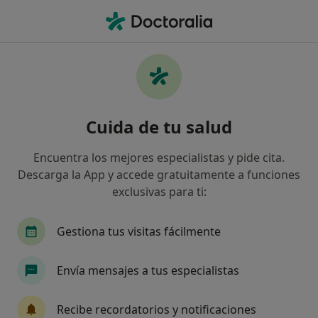
Men
Ortopantomografía • Sant Quirze del Vallès, Barcelona
Filtros
• 1
Seguro
Mapa
Ortopantomografía en Sant Quirze del
Cuida de tu salud
Vallès: clínicas y especialistas
Así organizamos los resultados
Encuentra los mejores especialistas y pide cita.
Descarga la App y accede gratuitamente a funciones
exclusivas para ti:
¿Qué especialidad estás buscando?
Dentista
Dentista infantil
Terapeuta com
Gestiona tus visitas fácilmente
Envía mensajes a tus especialistas
Recibe recordatorios y notificaciones