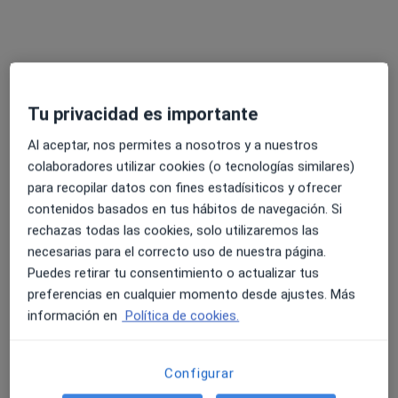
Clínica Vocca
Dentista
Tu privacidad es importante
39 opiniones
Al aceptar, nos permites a nosotros y a nuestros
Av. Pau Casals 33, Sant Quirze del Vallès
•
Mapa
colaboradores utilizar cookies (o tecnologías similares)
Clínica Vocca
para recopilar datos con fines estadísiticos y ofrecer
Ortopantomografía
Precio sin especificar
contenidos basados en tus hábitos de navegación. Si
rechazas todas las cookies, solo utilizaremos las
Mostrar más servicios
necesarias para el correcto uso de nuestra página.
Ningún profesional de este centro tiene citas disponibles
Puedes retirar tu consentimiento o actualizar tus
preferencias en cualquier momento desde ajustes. Más
Mostrar perfil
información en
Política de cookies.
Configurar