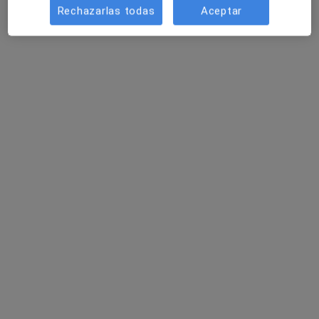
Rechazarlas todas
Aceptar
Jennifer Castillo González
Terapeuta complementaria
5 opiniones
Av. Pau Casals 33, Sant Quirze del Vallès
•
Mapa
Clínica Vocca
Ortopantomografía
Precio sin especificar
Este especialista no ofrece reserva de cita online en esta dirección.
Pedir una cita