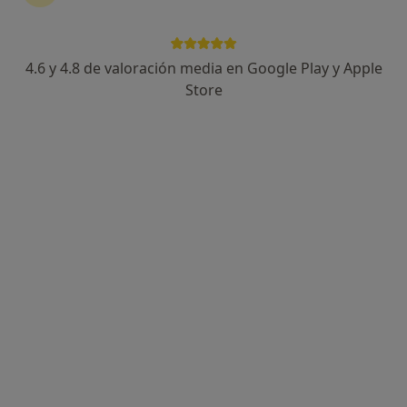
4.6 y 4.8 de valoración media en Google Play y Apple
Dr. Oswaldo Carvallo Cacini
Store
·
Ver más
Dentista
27 opiniones
Av. Pau Casals 33, Sant Quirze del Vallès
•
Mapa
Clínica Vocca
Ortopantomografía
Precio sin especificar
Este especialista no ofrece reserva de cita online en esta dirección.
Pedir una cita