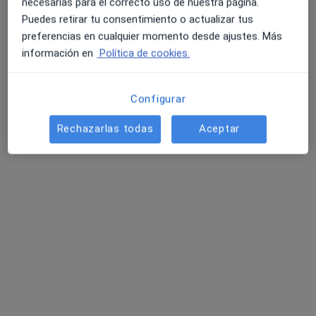
necesarias para el correcto uso de nuestra página.
Puedes retirar tu consentimiento o actualizar tus
preferencias en cualquier momento desde ajustes. Más
información en
Política de cookies.
Dr. Jaime Cabrera Renilla
Configurar
·
Ver más
Dentista
2 opiniones
Rechazarlas todas
Aceptar
Av. Pau Casals 33, Sant Quirze del Vallès
•
Mapa
Clínica Vocca
Ortodoncia para adultos
Precio sin especificar
Este especialista no ofrece reserva de cita online en esta dirección.
Pedir una cita