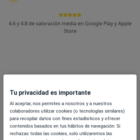
4.6 y 4.8 de valoración media en Google Play y Apple
Clínica Vocca
Store
Dentista
39 opiniones
Av. Pau Casals 33, Sant Quirze del Vallès
•
Mapa
Clínica Vocca
Ortodoncia para adultos
Precio sin especificar
Mostrar más servicios
Tu privacidad es importante
Ningún profesional de este centro tiene citas disponibles
Al aceptar, nos permites a nosotros y a nuestros
Mostrar perfil
colaboradores utilizar cookies (o tecnologías similares)
para recopilar datos con fines estadísiticos y ofrecer
contenidos basados en tus hábitos de navegación. Si
rechazas todas las cookies, solo utilizaremos las