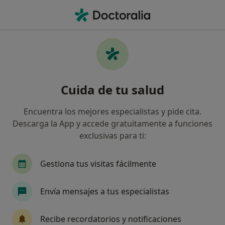
Men
Ortodoncia Para Adultos • Sant Quirze del Vallès, Barcelona
Filtros
• 1
Seguro
Mapa
Ortodoncia para adultos en Sant Quirze del
Cuida de tu salud
Vallès: clínicas y especialistas
Así organizamos los resultados
Encuentra los mejores especialistas y pide cita.
Descarga la App y accede gratuitamente a funciones
exclusivas para ti:
¿Qué especialidad estás buscando?
Dentista
Dentista infantil
Gestiona tus visitas fácilmente
Envía mensajes a tus especialistas
Recibe recordatorios y notificaciones