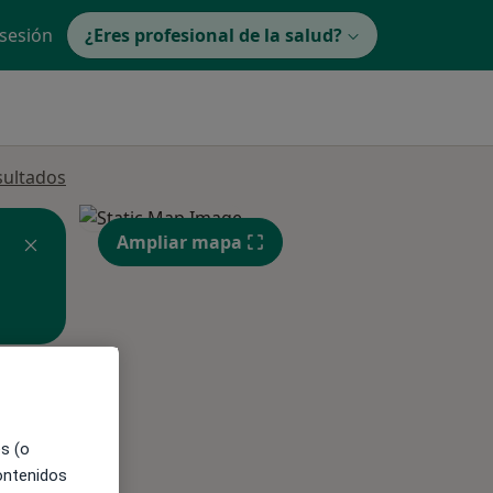
 sesión
¿Eres profesional de la salud?
sultados
Ampliar mapa
ible
es (o
contenidos