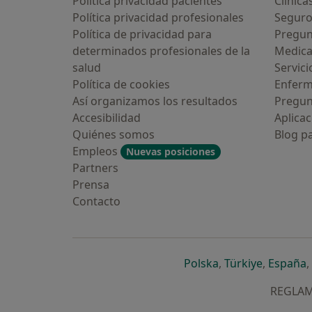
Política privacidad pacientes
Clínica
Política privacidad profesionales
Seguro
Política de privacidad para
Pregun
determinados profesionales de la
Medic
salud
Servici
Política de cookies
Enfer
Así organizamos los resultados
Pregun
Accesibilidad
Aplicac
Quiénes somos
Blog p
Empleos
Nuevas posiciones
Partners
Prensa
Contacto
se abre en una n
se abre 
s
Polska
,
Türkiye
,
España
,
REGLAME