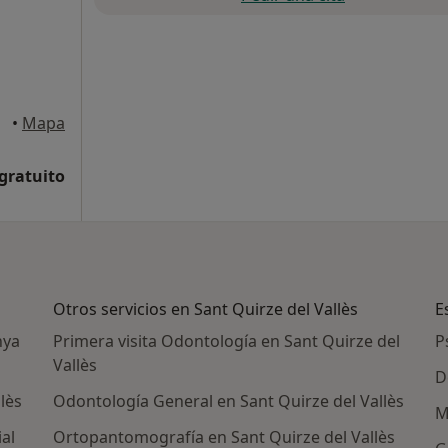
•
Mapa
 gratuito
Otros servicios en Sant Quirze del Vallès
E
nya
Primera visita Odontología en Sant Quirze del
P
Vallès
D
lès
Odontología General en Sant Quirze del Vallès
M
ial
Ortopantomografía en Sant Quirze del Vallès