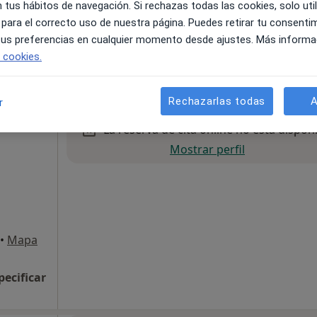
 tus hábitos de navegación. Si rechazas todas las cookies, solo uti
 para el correcto uso de nuestra página. Puedes retirar tu consenti
•
Mapa
 tus preferencias en cualquier momento desde ajustes. Más informa
e cookies.
pecificar
Rechazarlas todas
A
r
La reserva de cita online no está dispon
Mostrar perfil
•
Mapa
pecificar