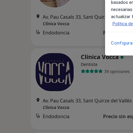
basados en
necesarias
Av. Pau Casals 33, Sant Quirze del Vallès
actualizar
Clínica Vocca
Política d
Endodoncia
Precio sin es
Configura
Clínica Vocca
Dentista
39 opiniones
Av. Pau Casals 33, Sant Quirze del Vallès
Clínica Vocca
Endodoncia
Precio sin es