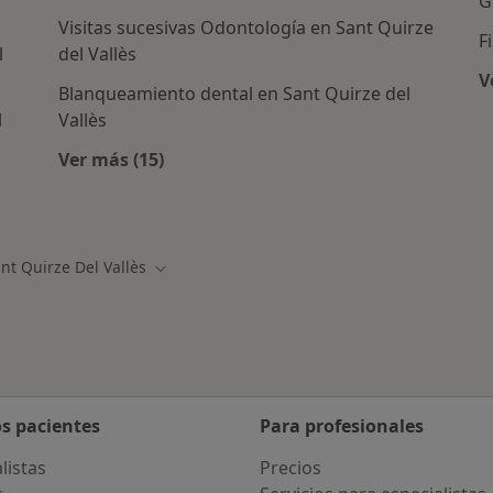
G
Visitas sucesivas Odontología en Sant Quirze
F
l
del Vallès
V
Blanqueamiento dental en Sant Quirze del
l
Vallès
Ver más (15)
Más en esta categoría: Otros servicios en Sa
s en Sant Quirze del Vallès
nt Quirze Del Vallès
r de ciudad
Cambiar de ciudad
os pacientes
Para profesionales
listas
Precios