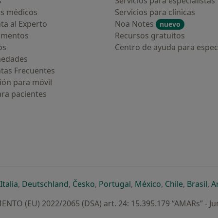
s
Servicios para especialistas
s médicos
Servicios para clínicas
ta al Experto
Noa Notes
nuevo
amentos
Recursos gratuitos
os
Centro de ayuda para especi
medades
tas Frecuentes
ión para móvil
ara pacientes
ueva pestaña
en una nueva pestaña
e abre en una nueva pestaña
se abre en una nueva pestaña
se abre en una nueva pestaña
se abre en una nueva pestaña
se abre en una nueva p
se abre en una
se abre e
se
Italia
,
Deutschland
,
Česko
,
Portugal
,
México
,
Chile
,
Brasil
,
A
NTO (EU) 2022/2065 (DSA) art. 24: 15.395.179 “AMARs” - Ju