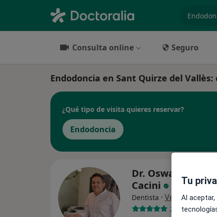
especiali
Consulta online
Seguro
Endodoncia en Sant Quirze del Vallès: c
¿Qué tipo de visita quieres reservar?
Endodoncia
Dr. Oswaldo Carva
Tu priv
Cacini
·
Ver más
Dentista
Al aceptar,
27 opiniones
tecnologías