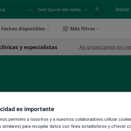
dad, enfermedad o nombre
p. ej. Madrid
Iniciar
Fechas disponibles
Más filtros
línicas y especialistas
Así organizamos los re
La reserva de cita online no está dispon
llo
acidad es importante
Pedir una cita
 nos permites a nosotros y a nuestros colaboradores utilizar cooki
 similares) para recopilar datos con fines estadísiticos y ofrecer 