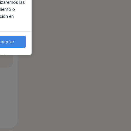
lizaremos las
miento o
ción en
ceptar
ible