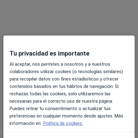
Dr. Jordi Fores Colomer
Homeópata, Dietista nutricionista, Terapeuta complementario
·
Ver más
Tu privacidad es importante
DEL COS 68, Manresa
•
Mapa
Consultorio privado
Al aceptar, nos permites a nosotros y a nuestros
Primera visita Nutrición y Dietética
Precio sin especificar
colaboradores utilizar cookies (o tecnologías similares)
para recopilar datos con fines estadísiticos y ofrecer
Este especialista no ofrece reserva de cita online en esta dirección.
contenidos basados en tus hábitos de navegación. Si
rechazas todas las cookies, solo utilizaremos las
Pedir una cita
necesarias para el correcto uso de nuestra página.
Puedes retirar tu consentimiento o actualizar tus
preferencias en cualquier momento desde ajustes. Más
información en
Política de cookies.