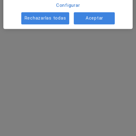
Configurar
Rechazarlas todas
Aceptar
Jesús Zomeño Costa
·
Ver más
Dietista nutricionista
9 opiniones
Carretera de Vic, 35, Manresa
•
Mapa
Centre NaturHouse
Primera visita Nutrición y Dietética
Precio sin especificar
Este especialista no ofrece reserva de cita online en esta dirección.
Pedir una cita