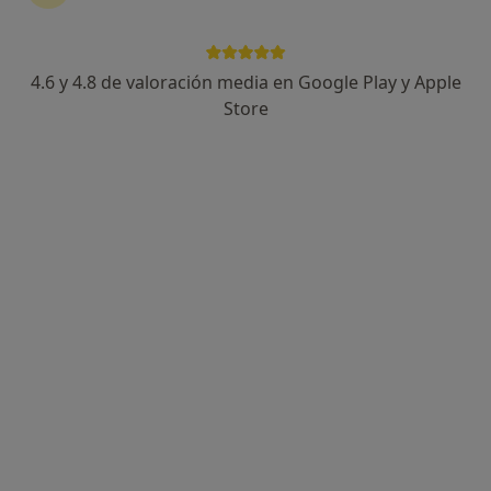
4.6 y 4.8 de valoración media en Google Play y Apple
Layla Kadri Chaoui
Store
Dietista nutricionista
39 opiniones
Online, Manresa
•
Mapa
Layla Nutrición
Primera visita Nutrición y Dietética
Precio sin especificar
Este especialista no ofrece reserva de cita online en esta dirección.
Pedir una cita