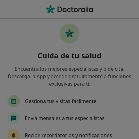
Men
Primera Visita Nutrición Y Dietética • Manresa, Barcelona
Filtros
• 1
Seguro
Mapa
Primera visita Nutrición y Dietética en
Cuida de tu salud
Manresa: clínicas y especialistas
Así organizamos los resultados
Encuentra los mejores especialistas y pide cita.
Descarga la App y accede gratuitamente a funciones
exclusivas para ti:
¿Qué especialidad estás buscando?
Dietista Nutricionista
Fisioterapeuta
Hom
Gestiona tus visitas fácilmente
Envía mensajes a tus especialistas
Recibe recordatorios y notificaciones