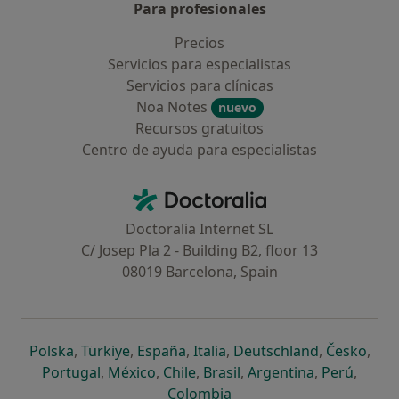
Para profesionales
Precios
Servicios para especialistas
Servicios para clínicas
Noa Notes
nuevo
Recursos gratuitos
Centro de ayuda para especialistas
Contacto
Doctoralia - Página de inicio
Doctoralia Internet SL
C/ Josep Pla 2 - Building B2, floor 13
08019 Barcelona, Spain
se abre en una nueva pestaña
se abre en una nueva pestaña
se abre en una nueva pestaña
se abre en una nueva pes
se abre en 
se a
Polska
,
Türkiye
,
España
,
Italia
,
Deutschland
,
Česko
,
se abre en una nueva pestaña
se abre en una nueva pestaña
se abre en una nueva pestaña
se abre en una nueva p
se abre en 
se abr
Portugal
,
México
,
Chile
,
Brasil
,
Argentina
,
Perú
,
se abre en una nueva pe
Colombia