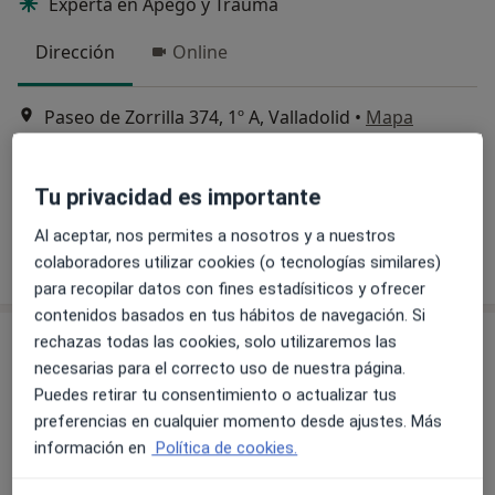
Experta en Apego y Trauma
Dirección
Online
Paseo de Zorrilla 374, 1º A, Valladolid
•
Mapa
Virginia Fernández Camino
Psicoterapia en adolescentes
60 €
Tu privacidad es importante
Este especialista no ofrece reserva de cita online en esta dirección.
Al aceptar, nos permites a nosotros y a nuestros
Pedir una cita
colaboradores utilizar cookies (o tecnologías similares)
para recopilar datos con fines estadísiticos y ofrecer
contenidos basados en tus hábitos de navegación. Si
rechazas todas las cookies, solo utilizaremos las
necesarias para el correcto uso de nuestra página.
Puedes retirar tu consentimiento o actualizar tus
preferencias en cualquier momento desde ajustes. Más
información en
Política de cookies.