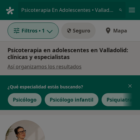
Men
Psicoterapia En Adolescentes • Valladolid, Valladolid
Filtros
• 1
Seguro
Mapa
Psicoterapia en adolescentes en Valladolid:
clínicas y especialistas
Así organizamos los resultados
¿Qué especialidad estás buscando?
Psicólogo
Psicólogo infantil
Psiquiatra