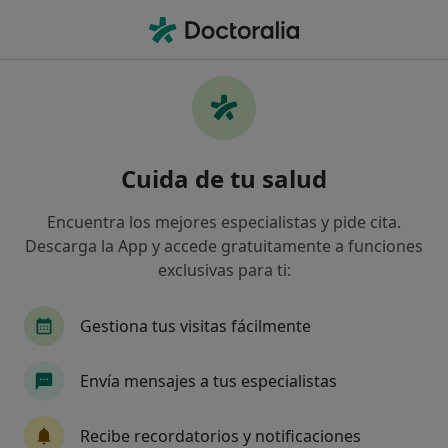
Men
Psicoterapia Infantil • Rivas-Vaciamadrid, Madrid
Filtros
• 1
Seguro
Mapa
Psicoterapia infantil en Rivas-Vaciamadrid:
Cuida de tu salud
clínicas y especialistas
Así organizamos los resultados
Encuentra los mejores especialistas y pide cita.
Descarga la App y accede gratuitamente a funciones
exclusivas para ti:
¿Qué especialidad estás buscando?
Psicólogo
Psicólogo infantil
Psiquiatra
Gestiona tus visitas fácilmente
Envía mensajes a tus especialistas
Recibe recordatorios y notificaciones