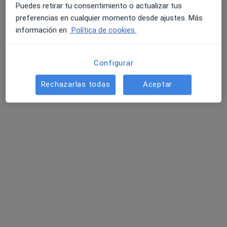
Puedes retirar tu consentimiento o actualizar tus
Profesionalidad,
preferencias en cualquier momento desde ajustes. Más
empatía,eficacia,acompañamiento.
información en
Política de cookies.
Dirección
Online
Configurar
Calle de Maldonado 59, Madrid
•
Mapa
Rechazarlas todas
Aceptar
Benesserepsicologia
Psicoterapia infantil
80 €
Este especialista no ofrece reserva de cita online en esta dirección.
Pedir una cita