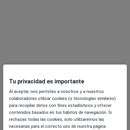
Este especialista no ofrece reserva de cita online en esta dirección.
Pedir una cita
Tu privacidad es importante
Opción de pago online
Al aceptar, nos permites a nosotros y a nuestros
Maria Garcia Salinas
colaboradores utilizar cookies (o tecnologías similares)
·
Ver más
Psicóloga
para recopilar datos con fines estadísiticos y ofrecer
21 opiniones
contenidos basados en tus hábitos de navegación. Si
TOC, Ansiedad, Embarazo, TCA, Duelo, Autoestima.
rechazas todas las cookies, solo utilizaremos las
necesarias para el correcto uso de nuestra página.
Master en Psicología Clínica y de la Salud.