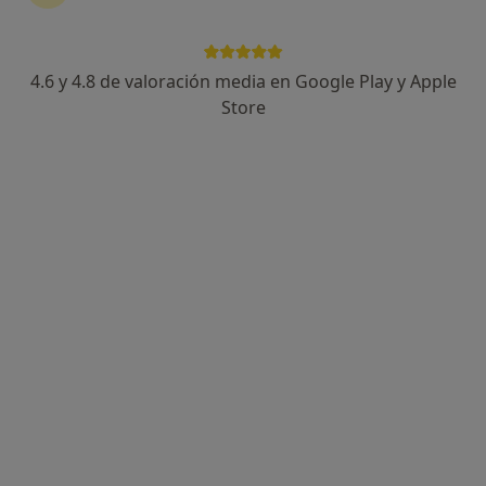
4.6 y 4.8 de valoración media en Google Play y Apple
Nuria Torres Marcos
Store
·
Ver más
Psicóloga
41 opiniones
Dirección
Online
Calle De Méjico 15, Local 1, Madrid, España, Madrid
•
Mapa
Espacio propio psicologia
Psicoterapia infantil
70 €
Este especialista no ofrece reserva de cita online en esta dirección.
Pedir una cita