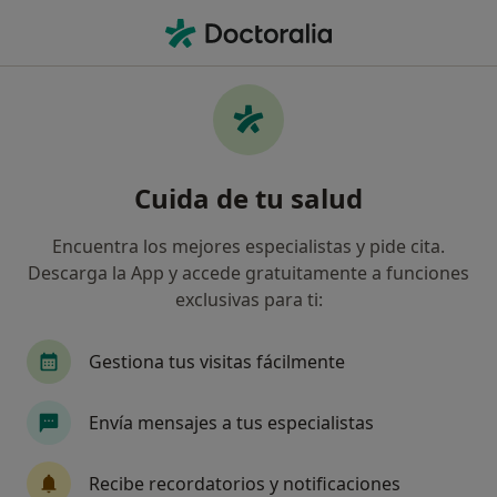
Men
Psicoterapia • Galdakao, Vizcaya
Filtros
• 1
Mapa
Psicoterapia en Galdakao: clínicas y
Cuida de tu salud
especialistas
Así organizamos los resultados
Encuentra los mejores especialistas y pide cita.
Descarga la App y accede gratuitamente a funciones
exclusivas para ti:
¿Qué especialidad estás buscando?
Psicólogo
Psicólogo infantil
Gestiona tus visitas fácilmente
Envía mensajes a tus especialistas
Recibe recordatorios y notificaciones